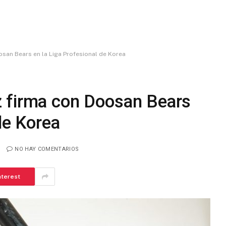
san Bears en la Liga Profesional de Korea
 firma con Doosan Bears
de Korea
NO HAY COMENTARIOS
nterest