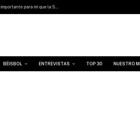
Juan Álvarez: “Ganar con FIU sería más importante para mí que la Serie Mundial de 2003”
BÉISBOL
ENTREVISTAS
TOP 30
NUESTRO M