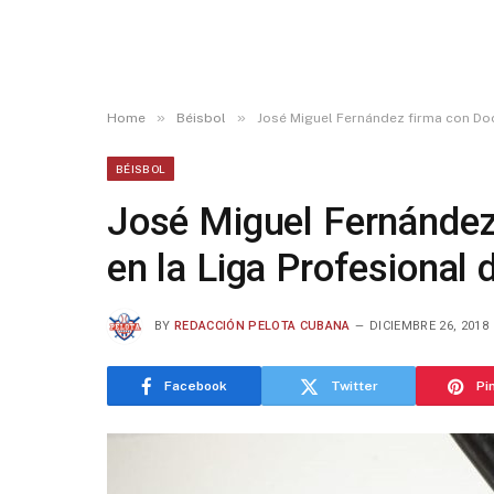
»
»
Home
Béisbol
José Miguel Fernández firma con Doo
BÉISBOL
José Miguel Fernández
en la Liga Profesional 
BY
REDACCIÓN PELOTA CUBANA
DICIEMBRE 26, 2018
Facebook
Twitter
Pi