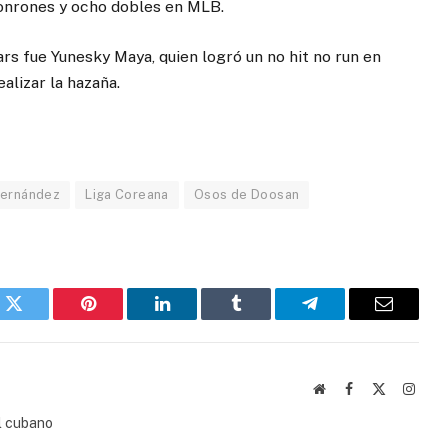
onrones y ocho dobles en MLB.
rs fue Yunesky Maya, quien logró un no hit no run en
alizar la hazaña.
Fernández
Liga Coreana
Osos de Doosan
k
Twitter
Pinterest
LinkedIn
Tumblr
Telegram
Email
Website
Facebook
X
Insta
(Twitter)
l cubano