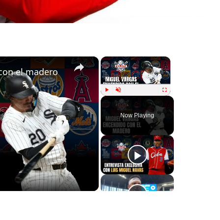
×
×
con el madero
Play
Unmute
Fullscreen
Now Playing
ay
deo