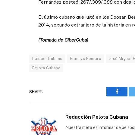
Fernández posteó .267/.309/.388 con dos j
El último cubano que jugó en los Doosan Bea
2014, segundo extranjero de la historia en re
(Tomado de CiberCuba)
beisbol Cubano
Francys Romero
José Miguel 
Pelota Cubana
SHARE.
Faceboo
Redacción Pelota Cubana
Nuestra meta es informar de béisbo