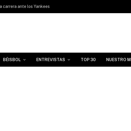
ca carrera ante los Yankees
BÉISBOL
ENTREVISTAS
TOP 30
NUESTRO M