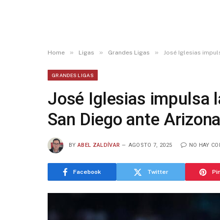
»
»
»
Home
Ligas
Grandes Ligas
José Iglesias impul
GRANDES LIGAS
José Iglesias impulsa la
San Diego ante Arizon
BY
ABEL ZALDÍVAR
AGOSTO 7, 2025
NO HAY C
Facebook
Twitter
Pi