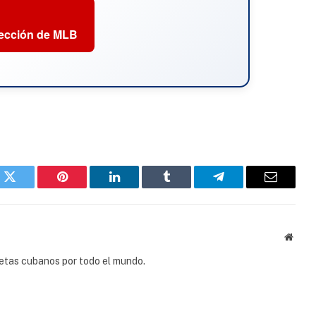
sección de MLB
k
Twitter
Pinterest
LinkedIn
Tumblr
Telegram
Email
Websi
tletas cubanos por todo el mundo.