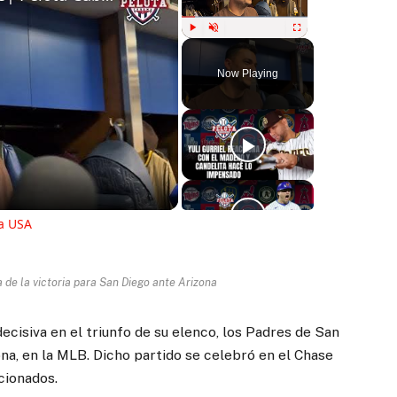
Play
Unmute
Fullscreen
Now Playing
ay
deo
na USA
a de la victoria para San Diego ante Arizona
ecisiva en el triunfo de su elenco, los Padres de San
a, en la MLB. Dicho partido se celebró en el Chase
cionados.