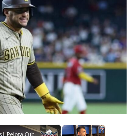
×
×
Entrevista con José Iglesias| Pelota Cubana USA