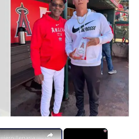
×
×
LUIS DANYS MORALES:: "Quiero llegar a la MLB este año"