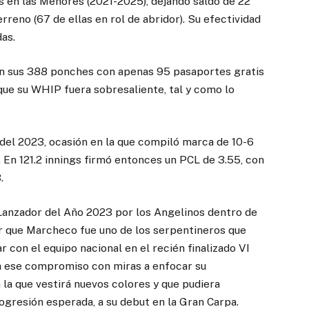
s en las Menores (2021-2025), dejando saldo de 22
erreno (67 de ellas en rol de abridor). Su efectividad
as.
en sus 388 ponches con apenas 95 pasaportes gratis
 que su WHIP fuera sobresaliente, tal y como lo
 del 2023, ocasión en la que compiló marca de 10-6
 En 121.2 innings firmó entonces un PCL de 3.55, con
.
 Lanzador del Año 2023 por los Angelinos dentro de
r que Marcheco fue uno de los serpentineros que
r con el equipo nacional en el recién finalizado VI
 a ese compromiso con miras a enfocar su
la que vestirá nuevos colores y que pudiera
gresión esperada, a su debut en la Gran Carpa.