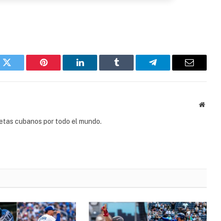
k
Twitter
Pinterest
LinkedIn
Tumblr
Telegram
Email
Websi
tletas cubanos por todo el mundo.