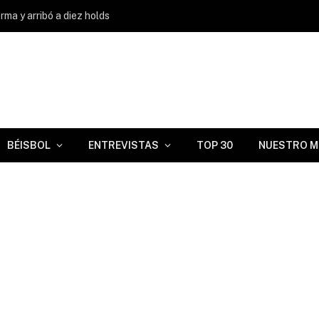
ma y arribó a diez holds
BÉISBOL
ENTREVISTAS
TOP 30
NUESTRO M