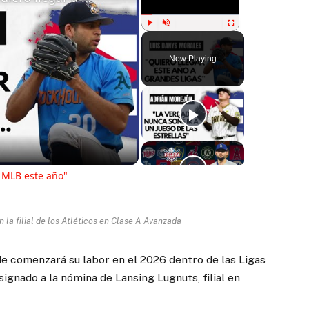
Play
Unmute
Fullscreen
Now Playing
ay
deo
 MLB este año"
 la filial de los Atléticos en Clase A Avanzada
e comenzará su labor en el 2026 dentro de las Ligas
gnado a la nómina de Lansing Lugnuts, filial en