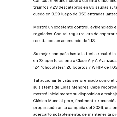
Con los Angelinos laboró durante cinco año
triunfos y 23 descalabros en 86 salidas al t
quedó en 3.99 luego de 359 entradas lanzad
Mostró un excelente control, evidenciado 
regalados. Con tal registro, era de esperar
resulta con un acumulado de 1.13.
Su mejor campaña hasta la fecha resultó la
en 22 aperturas entre Clase A y A Avanzada.
124 “chocolates”, 26 boletos y WHIP de 1.03
Tal accionar le valió ser premiado como el
su sistema de Ligas Menores. Cabe recorda
mostró inicialmente su disposición a trabaja
Clásico Mundial pero, finalmente, renunció
preparación en la campaña del 2026, una en 
acercarlo notablemente, de mantener la pro