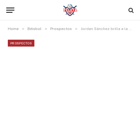
»
»
»
Home
Béisbol
Prospectos
Jordan Sánchez brilla a la ofensiva y Javier Chacón muestra dominio en Clase A
PROSPECTOS