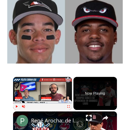
×
Now Playing
×
Play
Unmute
Fullscreen
René Arocha: de los equipos Cuba a su experiencia en Grandes Ligas