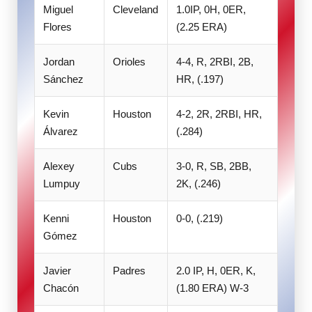
Miguel
Cleveland
1.0IP, 0H, 0ER,
Flores
(2.25 ERA)
Jordan
Orioles
4-4, R, 2RBI, 2B,
Sánchez
HR, (.197)
Kevin
Houston
4-2, 2R, 2RBI, HR,
Álvarez
(.284)
Alexey
Cubs
3-0, R, SB, 2BB,
Lumpuy
2K, (.246)
Kenni
Houston
0-0, (.219)
Gómez
Javier
Padres
2.0 IP, H, 0ER, K,
Chacón
(1.80 ERA) W-3