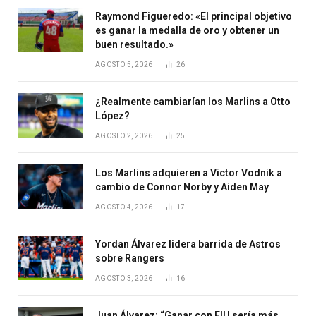
Raymond Figueredo: «El principal objetivo
es ganar la medalla de oro y obtener un
buen resultado.»
AGOSTO 5, 2026
26
¿Realmente cambiarían los Marlins a Otto
López?
AGOSTO 2, 2026
25
Los Marlins adquieren a Victor Vodnik a
cambio de Connor Norby y Aiden May
AGOSTO 4, 2026
17
Yordan Álvarez lidera barrida de Astros
sobre Rangers
AGOSTO 3, 2026
16
Juan Álvarez: “Ganar con FIU sería más