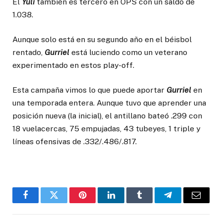
El
Yuli
también es tercero en OPS con un saldo de
1.038.
Aunque solo está en su segundo año en el béisbol
rentado,
Gurriel
está luciendo como un veterano
experimentado en estos play-off.
Esta campaña vimos lo que puede aportar
Gurriel
en
una temporada entera. Aunque tuvo que aprender una
posición nueva (la inicial), el antillano bateó .299 con
18 vuelacercas, 75 empujadas, 43 tubeyes, 1 triple y
líneas ofensivas de .332/.486/.817.
Facebook
Twitter
Pinterest
LinkedIn
Tumblr
Telegram
Email