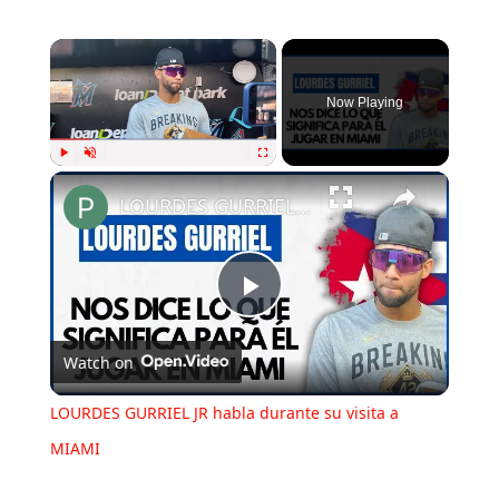
×
Now Playing
×
Play
Unmute
Fullscreen
LOURDES GURRIEL JR habla durante su visita a MIAMI
Play
Watch on
Video
LOURDES GURRIEL JR habla durante su visita a
MIAMI