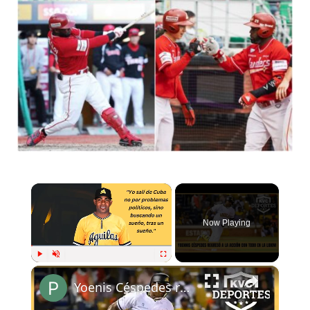
×
Now Playing
×
Play
Unmute
Fullscreen
Yoenis Céspedes regresó🔥 con dos cuadrangulares