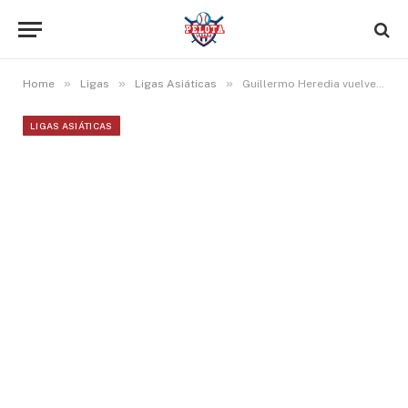
»
»
»
Home
Ligas
Ligas Asiáticas
Guillermo Heredia vuelve a empujar dos carreras en la KBO
LIGAS ASIÁTICAS