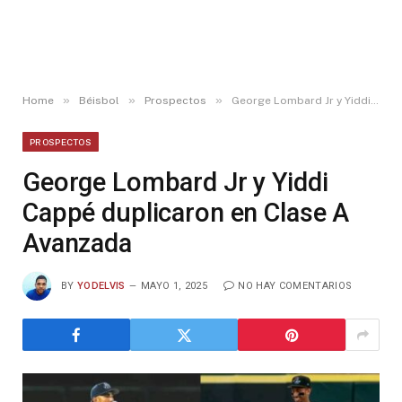
»
»
»
Home
Béisbol
Prospectos
George Lombard Jr y Yiddi Cappé duplicaron en Clase A Avanzada
PROSPECTOS
George Lombard Jr y Yiddi
Cappé duplicaron en Clase A
Avanzada
BY
YODELVIS
MAYO 1, 2025
NO HAY COMENTARIOS