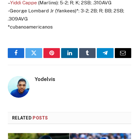
–
Yiddi Cappe
(Marlins): 5-2; R; K; 2SB; .310AVG
-George Lombard Jr (Yankees)*: 3-2; 2B; R; BB; 2SB;
.309AVG
*cubanoamericanos
Facebook
Twitter
Pinterest
LinkedIn
Tumblr
Telegram
Email
Yodelvis
RELATED
POSTS