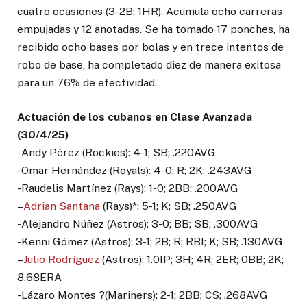
cuatro ocasiones (3-2B; 1HR). Acumula ocho carreras
empujadas y 12 anotadas. Se ha tomado 17 ponches, ha
recibido ocho bases por bolas y en trece intentos de
robo de base, ha completado diez de manera exitosa
para un 76% de efectividad.
Actuación de los cubanos en Clase Avanzada
(30/4/25)
-Andy Pérez (Rockies): 4-1; SB; .220AVG
-Omar Hernández (Royals): 4-0; R; 2K; .243AVG
-Raudelis Martínez (Rays): 1-0; 2BB; .200AVG
–
Adrian Santana
(Rays)*: 5-1; K; SB; .250AVG
-Alejandro Núñez (Astros): 3-0; BB; SB; .300AVG
-Kenni Gómez (Astros): 3-1; 2B; R; RBI; K; SB; .130AVG
–
Julio Rodríguez
(Astros): 1.0IP; 3H; 4R; 2ER; 0BB; 2K;
8.68ERA
-Lázaro Montes ?(Mariners): 2-1; 2BB; CS; .268AVG