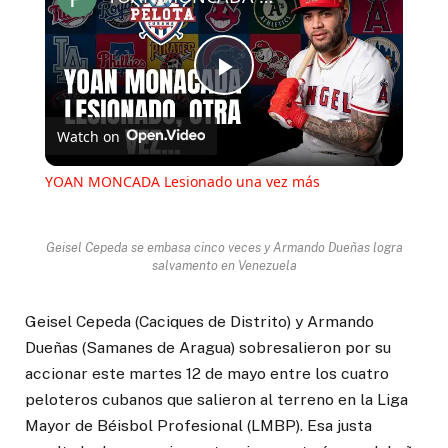
Play
Watch on
Video
YOAN MONCADA Lesionado una vez más
Geisel Cepeda se embasa cinco veces y Armando Dueñas logra
salvamento en Venezuela
Geisel Cepeda (Caciques de Distrito) y Armando
Dueñas (Samanes de Aragua) sobresalieron por su
accionar este martes 12 de mayo entre los cuatro
peloteros cubanos que salieron al terreno en la Liga
Mayor de Béisbol Profesional (LMBP). Esa justa