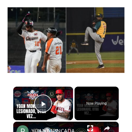
×
Now Playing
Play Video
×
YOAN MONCADA Lesionado una vez más