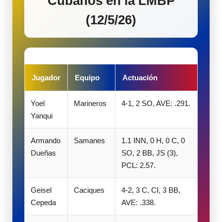
Cubanos en la LMBP
(12/5/26)
Jugador
Equipo
Actuación
Yoel
Marineros
4-1, 2 SO, AVE: .291.
Yanqui
Armando
Samanes
1.1 INN, 0 H, 0 C, 0
Dueñas
SO, 2 BB, JS (3),
PCL: 2.57.
Geisel
Caciques
4-2, 3 C, CI, 3 BB,
Cepeda
AVE: .338.