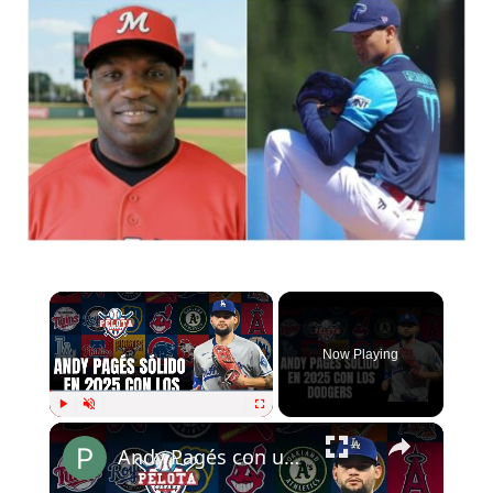
×
Now Playing
×
Play
Unmute
Fullscreen
Andy Pagés con un 2025 sólido con los Dodgers