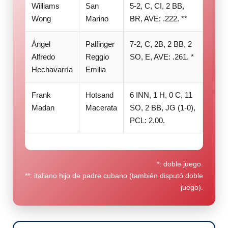
Williams
San
5-2, C, CI, 2 BB,
Wong
Marino
BR, AVE: .222. **
Ángel
Palfinger
7-2, C, 2B, 2 BB, 2
Alfredo
Reggio
SO, E, AVE: .261. *
Hechavarría
Emilia
Frank
Hotsand
6 INN, 1 H, 0 C, 11
Madan
Macerata
SO, 2 BB, JG (1-0),
PCL: 2.00.
*: doble juego.
**: italiano hijo de padre cubano (también disputó doble
juego).