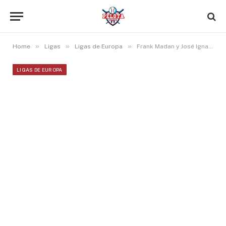
»
»
»
Home
Ligas
Ligas de Europa
Frank Madan y José Ignacio Bermúdez ganan, con joyas de pitcheo, en Serie A Oro de Italia
LIGAS DE EUROPA