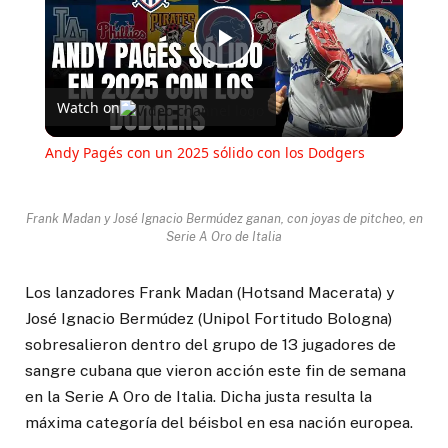
Play
Watch on
Video
Andy Pagés con un 2025 sólido con los Dodgers
Frank Madan y José Ignacio Bermúdez ganan, con joyas de pitcheo, en
Serie A Oro de Italia
Los lanzadores Frank Madan (Hotsand Macerata) y
José Ignacio Bermúdez (Unipol Fortitudo Bologna)
sobresalieron dentro del grupo de 13 jugadores de
sangre cubana que vieron acción este fin de semana
en la Serie A Oro de Italia. Dicha justa resulta la
máxima categoría del béisbol en esa nación europea.