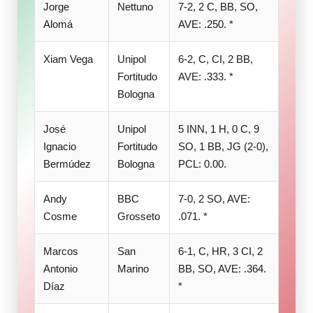
Jorge
Nettuno
7-2, 2 C, BB, SO,
Alomá
AVE: .250. *
Xiam Vega
Unipol
6-2, C, CI, 2 BB,
Fortitudo
AVE: .333. *
Bologna
José
Unipol
5 INN, 1 H, 0 C, 9
Ignacio
Fortitudo
SO, 1 BB, JG (2-0),
Bermúdez
Bologna
PCL: 0.00.
Andy
BBC
7-0, 2 SO, AVE:
Cosme
Grosseto
.071. *
Marcos
San
6-1, C, HR, 3 CI, 2
Antonio
Marino
BB, SO, AVE: .364.
Díaz
*