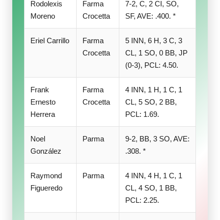
Rodolexis
Farma
7-2, C, 2 CI, SO,
Moreno
Crocetta
SF, AVE: .400. *
Eriel Carrillo
Farma
5 INN, 6 H, 3 C, 3
Crocetta
CL, 1 SO, 0 BB, JP
(0-3), PCL: 4.50.
Frank
Farma
4 INN, 1 H, 1 C, 1
Ernesto
Crocetta
CL, 5 SO, 2 BB,
Herrera
PCL: 1.69.
Noel
Parma
9-2, BB, 3 SO, AVE:
González
.308. *
Raymond
Parma
4 INN, 4 H, 1 C, 1
Figueredo
CL, 4 SO, 1 BB,
PCL: 2.25.