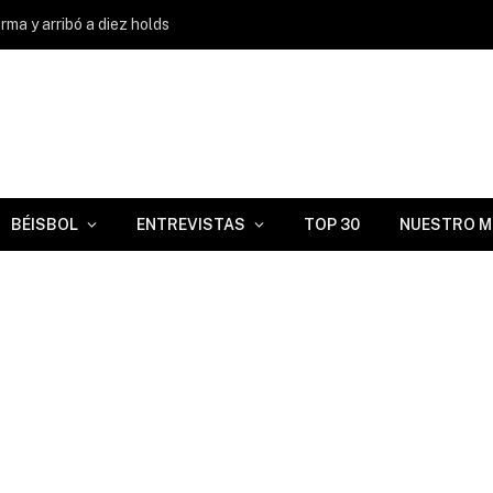
ma y arribó a diez holds
BÉISBOL
ENTREVISTAS
TOP 30
NUESTRO M