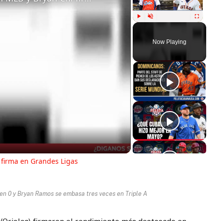
Play
Unmute
Fullscreen
Now Playing
ay
deo
 firma en Grandes Ligas
en 0 y Bryan Ramos se embasa tres veces en Triple A