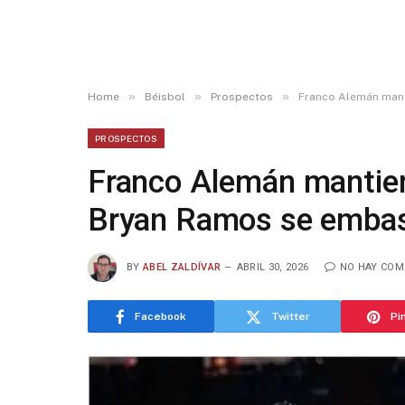
»
»
»
Home
Béisbol
Prospectos
Franco Alemán manti
PROSPECTOS
Franco Alemán mantien
Bryan Ramos se embasa
BY
ABEL ZALDÍVAR
ABRIL 30, 2026
NO HAY COM
Facebook
Twitter
Pi