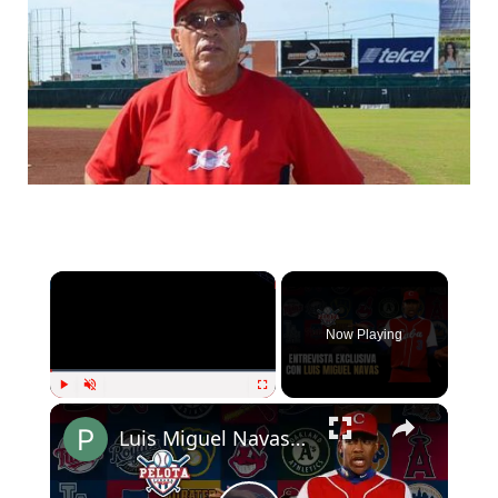
Now Playing
Play
Unmute
Fullscreen
Luis Miguel Navas y la realidad del béisbol cubano