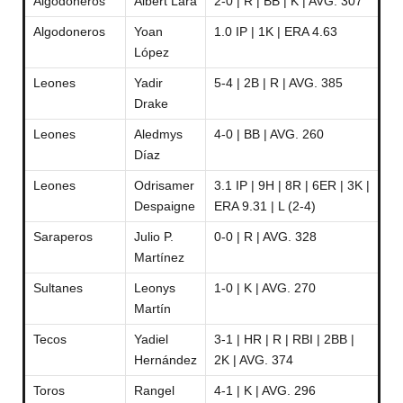
Algodoneros
Albert Lara
2-0 | R | BB | K | AVG. 307
Algodoneros
Yoan
1.0 IP | 1K | ERA 4.63
López
Leones
Yadir
5-4 | 2B | R | AVG. 385
Drake
Leones
Aledmys
4-0 | BB | AVG. 260
Díaz
Leones
Odrisamer
3.1 IP | 9H | 8R | 6ER | 3K |
Despaigne
ERA 9.31 | L (2-4)
Saraperos
Julio P.
0-0 | R | AVG. 328
Martínez
Sultanes
Leonys
1-0 | K | AVG. 270
Martín
Tecos
Yadiel
3-1 | HR | R | RBI | 2BB |
Hernández
2K | AVG. 374
Toros
Rangel
4-1 | K | AVG. 296