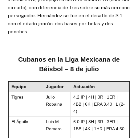
circuito), con diferencia de tres sobre su más cercano
perseguidor. Hernández se fue en el desafío de 3-1
con el citado jonrón, dos bases por bolas y dos
ponches.
Cubanos en la Liga Mexicana de
Béisbol – 8 de julio
Equipo
Jugador
Actuación
Tigres
Julio
4.2 IP | 4H | 3R | 1ER |
Robaina
4BB | 6K | ERA 3.40 | L (2-
4)
El Águila
Luis M.
6.0 IP | 3H | 3R | 3ER |
Romero
1BB | 4K | 1HR | ERA 4.50