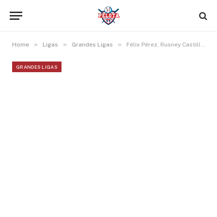
»
»
»
Home
Ligas
Grandes Ligas
Félix Pérez, Rusney Castillo y Yadiel Hernández jonronean, Yoennis Yera gana en México
GRANDES LIGAS