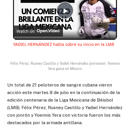
Play
Watch on
Video
YADIEL HERNÁNDEZ habla sobre su inicio en la LMB
Félix Pérez, Rusney Castillo y Yadiel Hernández jonronean, Yoennis
Yera gana en México
Un total de 21 peloteros de sangre cubana vieron
acción este martes 8 de julio en la continuación de la
edición centenaria de la Liga Mexicana de Béisbol
(LMB). Félix Pérez, Rusney Castillo y Yadiel Hernández
con jonrón y Yoennis Yera con victoria fueron los más
destacados por la armada antillana.