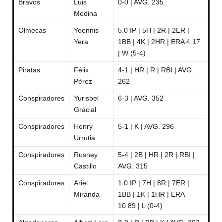
Bravos
Luis
0-0 | AVG. 235
Medina
Olmecas
Yoennis
5.0 IP | 5H | 2R | 2ER |
Yera
1BB | 4K | 2HR | ERA 4.17
| W (5-4)
Piratas
Félix
4-1 | HR | R | RBI | AVG.
Pérez
262
Conspiradores
Yurisbel
6-3 | AVG. 352
Gracial
Conspiradores
Henry
5-1 | K | AVG. 296
Urrutia
Conspiradores
Rusney
5-4 | 2B | HR | 2R | RBI |
Castillo
AVG. 315
Conspiradores
Ariel
1.0 IP | 7H | 8R | 7ER |
Miranda
1BB | 1K | 1HR | ERA
10.89 | L (0-4)