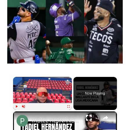
×
Now Playing
×
Play
Unmute
Fullscreen
YADIEL HERNÁNDEZ habla sobre su inicio en la LMB