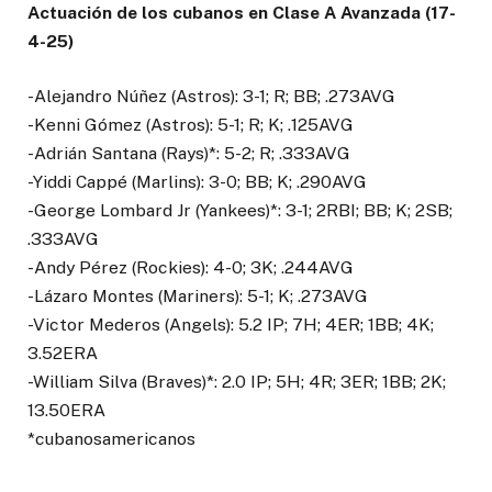
Actuación de los cubanos en Clase A Avanzada (17-
4-25)
-Alejandro Núñez (Astros): 3-1; R; BB; .273AVG
-Kenni Gómez (Astros): 5-1; R; K; .125AVG
-Adrián Santana (Rays)*: 5-2; R; .333AVG
-Yiddi Cappé (Marlins): 3-0; BB; K; .290AVG
-George Lombard Jr (Yankees)*: 3-1; 2RBI; BB; K; 2SB;
.333AVG
-Andy Pérez (Rockies): 4-0; 3K; .244AVG
-Lázaro Montes (Mariners): 5-1; K; .273AVG
-Victor Mederos (Angels): 5.2 IP; 7H; 4ER; 1BB; 4K;
3.52ERA
-William Silva (Braves)*: 2.0 IP; 5H; 4R; 3ER; 1BB; 2K;
13.50ERA
*cubanosamericanos