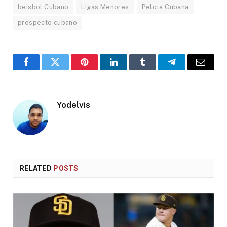
beisbol Cubano
Ligas Menores
Pelota Cubana
prospecto cubano
Facebook
Twitter
Pinterest
LinkedIn
Tumblr
Telegram
Email
Yodelvis
RELATED
POSTS