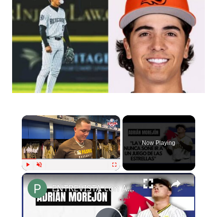
×
Now Playing
×
Play
Unmute
Fullscreen
ENTREVISTA con ADRIÁN MOREJÓN en MIAMI