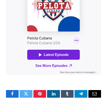
Facebook
Twitter
Pinterest
LinkedIn
Tumblr
Telegram
Email