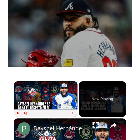
Now Playing
Play
Unmute
Fullscreen
Daysbel Hernández se gana el respeto en el bullpen de Atlanta