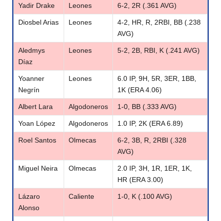
Yadir Drake
Leones
6-2, 2R (.361 AVG)
Diosbel Arias
Leones
4-2, HR, R, 2RBI, BB (.238
AVG)
Aledmys
Leones
5-2, 2B, RBI, K (.241 AVG)
Díaz
Yoanner
Leones
6.0 IP, 9H, 5R, 3ER, 1BB,
Negrín
1K (ERA 4.06)
Albert Lara
Algodoneros
1-0, BB (.333 AVG)
Yoan López
Algodoneros
1.0 IP, 2K (ERA 6.89)
Roel Santos
Olmecas
6-2, 3B, R, 2RBI (.328
AVG)
Miguel Neira
Olmecas
2.0 IP, 3H, 1R, 1ER, 1K,
HR (ERA 3.00)
Lázaro
Caliente
1-0, K (.100 AVG)
Alonso