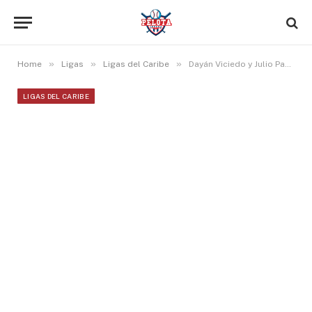
»
»
»
Home
Ligas
Ligas del Caribe
Dayán Viciedo y Julio Pablo Martínez jonronean en la Liga Mexicana
LIGAS DEL CARIBE