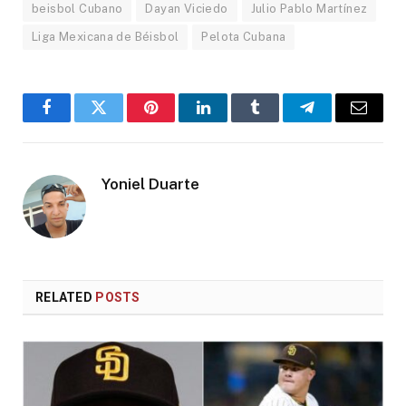
beisbol Cubano
Dayan Viciedo
Julio Pablo Martínez
Liga Mexicana de Béisbol
Pelota Cubana
Facebook
Twitter
Pinterest
LinkedIn
Tumblr
Telegram
Email
Yoniel Duarte
RELATED
POSTS