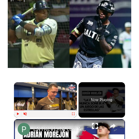
×
Now Playing
×
Play
Unmute
Fullscreen
ENTREVISTA con ADRIÁN MOREJÓN en MIAMI