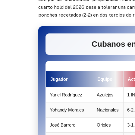
cuarto hold del 2026 pese a tolerar una car
ponches recetados (2-2) en dos tercios de r
Cubanos en 
Jugador
Equipo
Act
Yariel Rodríguez
Azulejos
1 I
Yohandy Morales
Nacionales
6-2,
José Barrero
Orioles
3-1,