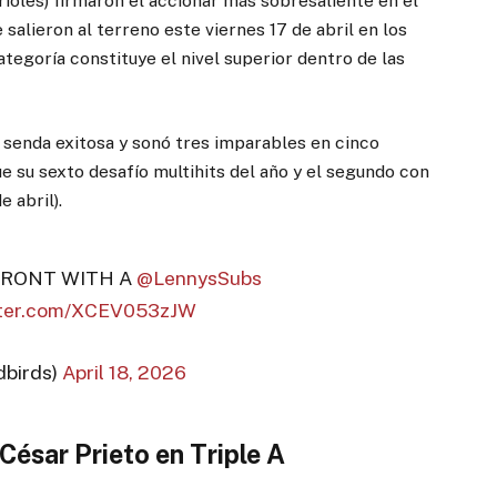
ioles) firmaron el accionar más sobresaliente en el
salieron al terreno este viernes 17 de abril en los
tegoría constituye el nivel superior dentro de las
 senda exitosa y sonó tres imparables en cinco
Fue su sexto desafío multihits del año y el segundo con
 abril).
 FRONT WITH A
@LennysSubs
itter.com/XCEV053zJW
birds)
April 18, 2026
César Prieto en Triple A