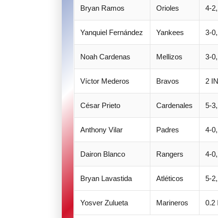
Bryan Ramos
Orioles
4-2
Yanquiel Fernández
Yankees
3-0,
Noah Cardenas
Mellizos
3-0,
Víctor Mederos
Bravos
2 I
César Prieto
Cardenales
5-3,
Anthony Vilar
Padres
4-0,
Dairon Blanco
Rangers
4-0,
Bryan Lavastida
Atléticos
5-2,
Yosver Zulueta
Marineros
0.2 