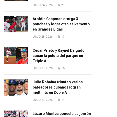
JULIO 26, 2026
21
Aroldis Chapman otorga 3
ponches y logra otro salvamento
en Grandes Ligas
JULIO 28, 2026
17
César Prieto y Raynel Delgado
sacan la pelota del parque en
Triple A
JULIO 27, 2026
16
Julio Robaina triunfa y varios
bateadores cubanos logran
multihits en Doble A
JULIO 29, 2026
14
Lázaro Montes conecta su jonrón