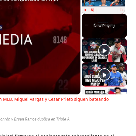
Play
Unmute
Fullscreen
Now Playing
ay
deo
 MLB, Miguel Vargas y Cesar Prieto siguen bateando
jonrón y Bryan Ramos duplica en Triple A