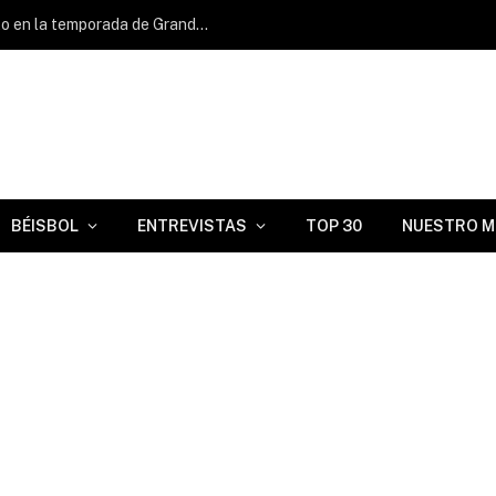
Aroldis Chapman logra su segundo éxito en la temporada de Grandes Ligas
BÉISBOL
ENTREVISTAS
TOP 30
NUESTRO M