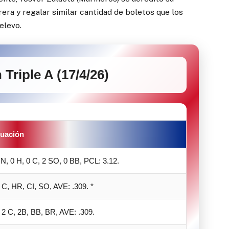
rera y regalar similar cantidad de boletos que los
elevo.
Triple A (17/4/26)
uación
NN, 0 H, 0 C, 2 SO, 0 BB, PCL: 3.12.
 C, HR, CI, SO, AVE: .309. *
 2 C, 2B, BB, BR, AVE: .309.