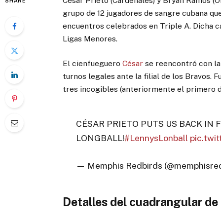
César Prieto (Cardenales) y Bryan Ramos (Or
SHARE
grupo de 12 jugadores de sangre cubana que 
encuentros celebrados en Triple A. Dicha ca
Ligas Menores.
El cienfueguero
César
se reencontró con la
turnos legales ante la filial de los Bravos. 
tres incogibles (anteriormente el primero de
CÉSAR PRIETO PUTS US BACK IN
LONGBALL!
#LennysLonball
pic.tw
— Memphis Redbirds (@memphisred
Detalles del cuadrangular de 