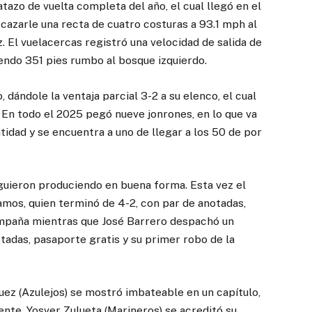
atazo de vuelta completa del año, el cual llegó en el
 cazarle una recta de cuatro costuras a 93.1 mph al
 El vuelacercas registró una velocidad de salida de
endo 351 pies rumbo al bosque izquierdo.
dándole la ventaja parcial 3-2 a su elenco, el cual
En todo el 2025 pegó nueve jonrones, en lo que va
tidad y se encuentra a uno de llegar a los 50 de por
siguieron produciendo en buena forma. Esta vez el
amos, quien terminó de 4-2, con par de anotadas,
campaña mientras que José Barrero despachó un
otadas, pasaporte gratis y su primer robo de la
uez (Azulejos) se mostró imbateable en un capítulo,
nte, Yosver Zulueta (Marineros) se acreditó su