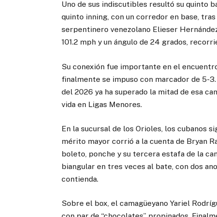
Uno de sus indiscutibles resultó su quinto b
quinto inning, con un corredor en base, tras
serpentinero venezolano Elieser Hernández.
101.2 mph y un ángulo de 24 grados, recorri
Su conexión fue importante en el encuentro, 
finalmente se impuso con marcador de 5-3. 
del 2026 ya ha superado la mitad de esa can
vida en Ligas Menores.
En la sucursal de los Orioles, los cubanos 
mérito mayor corrió a la cuenta de Bryan R
boleto, ponche y su tercera estafa de la 
biangular en tres veces al bate, con dos an
contienda.
Sobre el box, el camagüeyano Yariel Rodríg
con par de “chocolates” propinados. Finalme