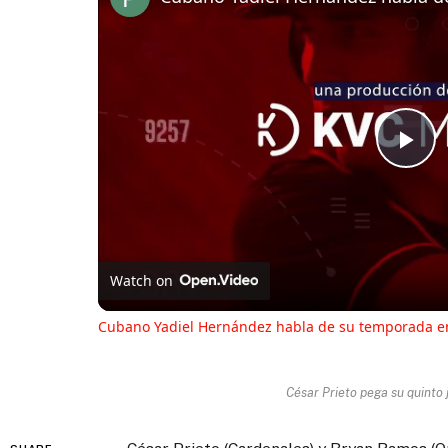
Pl
Vi
Watch on
Cubano Yadiel Hernández habla de su temporada en
César Prieto pega su quinto 