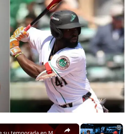
×
×
Cubano Yadiel Hernández habla de su temporada en MLB, Miguel Vargas y Cesar Prieto siguen bateando