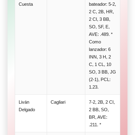
Cuesta
bateador: 5-2,
2 C, 2B, HR,
2 CI, 3 BB,
SO, SF, E,
AVE: .489. *
Como
lanzador: 6
INN, 3 H, 2
C, 1 CL, 10
SO, 3 BB, JG
(2-1), PCL:
1.23.
Liván
Cagliari
7-2, 2B, 2 CI,
Delgado
2 BB, SO,
BR, AVE:
.211. *