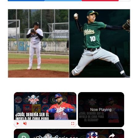
×
Now Playing
×
Play
Unmute
Fullscreen