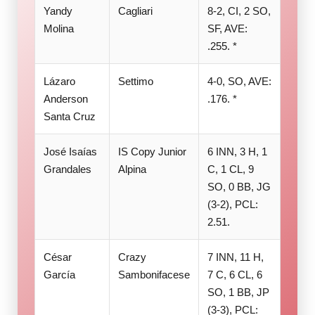
Yandy
Cagliari
8-2, CI, 2 SO,
Molina
SF, AVE:
.255. *
Lázaro
Settimo
4-0, SO, AVE:
Anderson
.176. *
Santa Cruz
José Isaías
IS Copy Junior
6 INN, 3 H, 1
Grandales
Alpina
C, 1 CL, 9
SO, 0 BB, JG
(3-2), PCL:
2.51.
César
Crazy
7 INN, 11 H,
García
Sambonifacese
7 C, 6 CL, 6
SO, 1 BB, JP
(3-3), PCL: