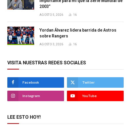
importante para mí que la Serie Mundial de
2003”
AGOSTO 5, 2026
16
Yordan Álvarez lidera barrida de Astros
sobre Rangers
AGOSTO 3, 2026
16
VISITA NUESTRAS REDES SOCIALES
Facebook
Twitter
Instagram
YouTube
LEE ESTO HOY!