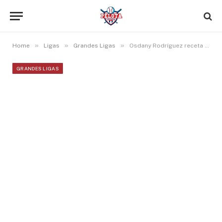
»
»
»
Home
Ligas
Grandes Ligas
Osdany Rodríguez receta 14 ponches y Reemberto Barreto gana en la Serie A Plata de Italia
GRANDES LIGAS