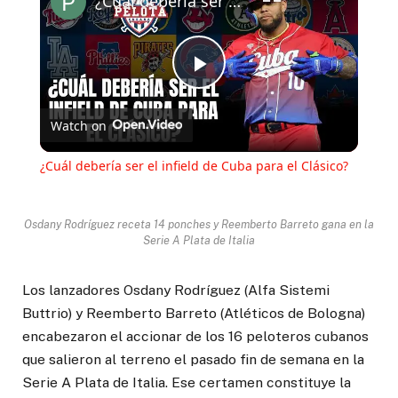
¿Cuál debería ser el infield de Cuba para el Clásico?
Play
Watch on
Video
¿Cuál debería ser el infield de Cuba para el Clásico?
Osdany Rodríguez receta 14 ponches y Reemberto Barreto gana en la
Serie A Plata de Italia
Los lanzadores Osdany Rodríguez (Alfa Sistemi
Buttrio) y Reemberto Barreto (Atléticos de Bologna)
encabezaron el accionar de los 16 peloteros cubanos
que salieron al terreno el pasado fin de semana en la
Serie A Plata de Italia. Ese certamen constituye la