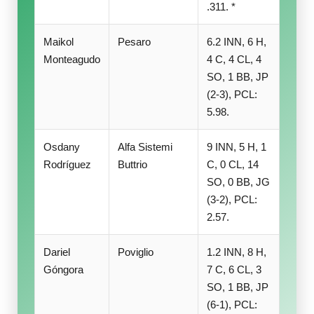
.311. *
Maikol
Pesaro
6.2 INN, 6 H,
Monteagudo
4 C, 4 CL, 4
SO, 1 BB, JP
(2-3), PCL:
5.98.
Osdany
Alfa Sistemi
9 INN, 5 H, 1
Rodríguez
Buttrio
C, 0 CL, 14
SO, 0 BB, JG
(3-2), PCL:
2.57.
Dariel
Poviglio
1.2 INN, 8 H,
Góngora
7 C, 6 CL, 3
SO, 1 BB, JP
(6-1), PCL: