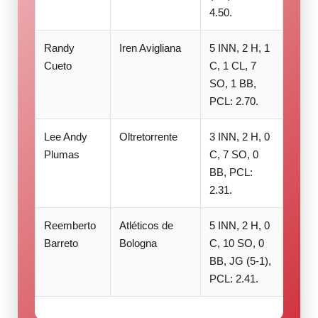
4.50.
Randy
Iren Avigliana
5 INN, 2 H, 1
Cueto
C, 1 CL, 7
SO, 1 BB,
PCL: 2.70.
Lee Andy
Oltretorrente
3 INN, 2 H, 0
Plumas
C, 7 SO, 0
BB, PCL:
2.31.
Reemberto
Atléticos de
5 INN, 2 H, 0
Barreto
Bologna
C, 10 SO, 0
BB, JG (5-1),
PCL: 2.41.