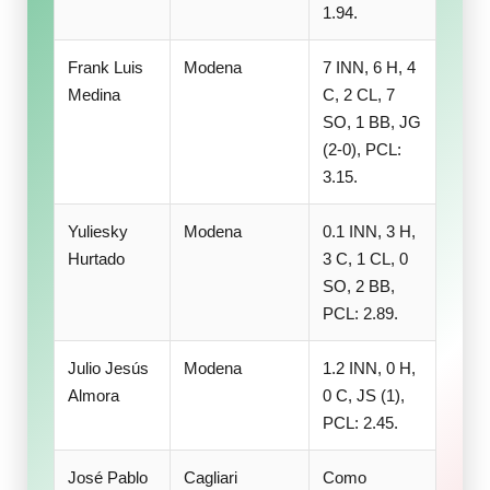
1.94.
Frank Luis
Modena
7 INN, 6 H, 4
Medina
C, 2 CL, 7
SO, 1 BB, JG
(2-0), PCL:
3.15.
Yuliesky
Modena
0.1 INN, 3 H,
Hurtado
3 C, 1 CL, 0
SO, 2 BB,
PCL: 2.89.
Julio Jesús
Modena
1.2 INN, 0 H,
Almora
0 C, JS (1),
PCL: 2.45.
José Pablo
Cagliari
Como