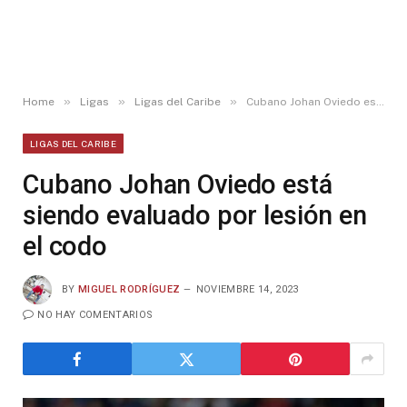
»
»
»
Home
Ligas
Ligas del Caribe
Cubano Johan Oviedo está siendo evaluado por lesión en el codo
LIGAS DEL CARIBE
Cubano Johan Oviedo está
siendo evaluado por lesión en
el codo
BY
MIGUEL RODRÍGUEZ
NOVIEMBRE 14, 2023
NO HAY COMENTARIOS