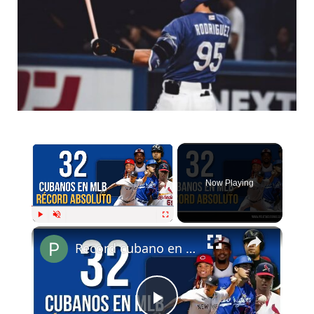
Now Playing
Play
Unmute
Fullscreen
Record cubano en la MLB