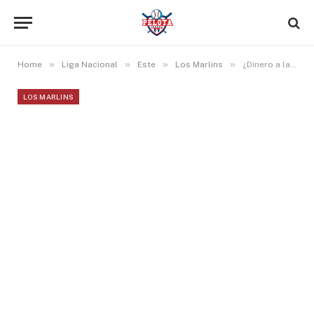
»
»
»
»
Home
Liga Nacional
Este
Los Marlins
¿Dinero a la basura? Chris Paddack: 4 millones y 4 derrotas
LOS MARLINS