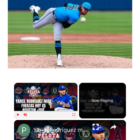
×
Now Playing
×
Play
Unmute
Fullscreen
Yariel Rodríguez mide fuerza ante los Astros de Houston ¿Qué podemos esperar?