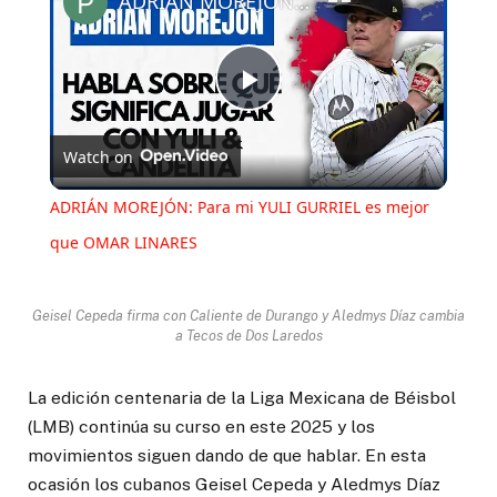
ADRIÁN MOREJÓN: Para mi YULI GURRIEL es mejor que OMAR LINARES
Play
Watch on
Video
ADRIÁN MOREJÓN: Para mi YULI GURRIEL es mejor
que OMAR LINARES
Geisel Cepeda firma con Caliente de Durango y Aledmys Díaz cambia
a Tecos de Dos Laredos
La edición centenaria de la Liga Mexicana de Béisbol
(LMB) continúa su curso en este 2025 y los
movimientos siguen dando de que hablar. En esta
ocasión los cubanos Geisel Cepeda y Aledmys Díaz