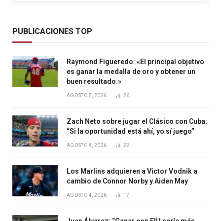
PUBLICACIONES TOP
Raymond Figueredo: «El principal objetivo
es ganar la medalla de oro y obtener un
buen resultado.»
AGOSTO 5, 2026
26
Zach Neto sobre jugar el Clásico con Cuba:
“Si la oportunidad está ahí, yo sí juego”
AGOSTO 8, 2026
22
Los Marlins adquieren a Victor Vodnik a
cambio de Connor Norby y Aiden May
AGOSTO 4, 2026
17
Juan Álvarez: “Ganar con FIU sería más