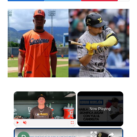
×
Now Playing
×
Play
Unmute
Fullscreen