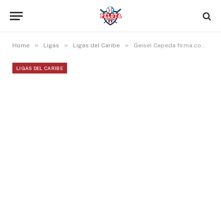
»
»
»
Home
Ligas
Ligas del Caribe
Geisel Cepeda firma con Caliente de Durango y Aledmys Díaz cambia a Tecos de Dos Laredos
LIGAS DEL CARIBE