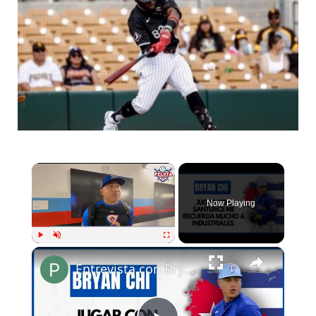
×
Now Playing
×
Play
Unmute
Fullscreen
Entrevista con Bryan Chi | Pelota Cubana USA