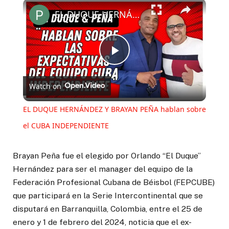
Play
Unmute
Fullscreen
EL DUQUE HERNÁNDEZ Y BRAYAN PEÑA hablan sobre el CUBA INDEPENDIENTE
Play
Watch on
Video
EL DUQUE HERNÁNDEZ Y BRAYAN PEÑA hablan sobre
el CUBA INDEPENDIENTE
Brayan Peña fue el elegido por Orlando “El Duque’’
Hernández para ser el manager del equipo de la
Federación Profesional Cubana de Béisbol (FEPCUBE)
que participará en la Serie Intercontinental que se
disputará en Barranquilla, Colombia, entre el 25 de
enero y 1 de febrero del 2024, noticia que el ex-