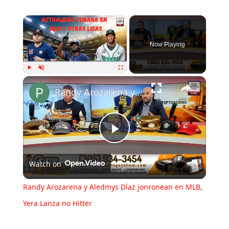
Now Playing
Play
Unmute
Fullscreen
Randy Arozarena y Aledmys Díaz jonronean en MLB, Yera Lanza no Hitter
Play
Watch on
Video
Randy Arozarena y Aledmys Díaz jonronean en MLB,
Yera Lanza no Hitter