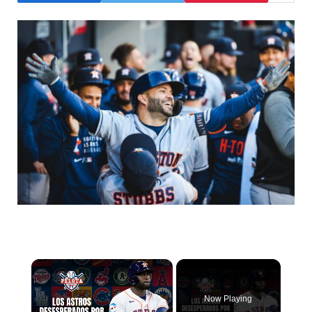
×
Now Playing