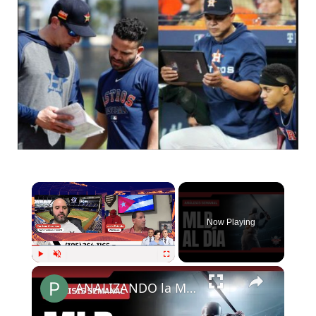
Now Playing
Play
Unmute
Fullscreen
ANALIZANDO la MLB ¿Qué equipos siguen con posibilidades a Play Off?