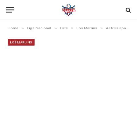
»
»
»
»
Home
Liga Nacional
Este
Los Marlins
Astros apagan la racha de los Marlins con ataque agresivo ante Alcántara
LOS MARLINS