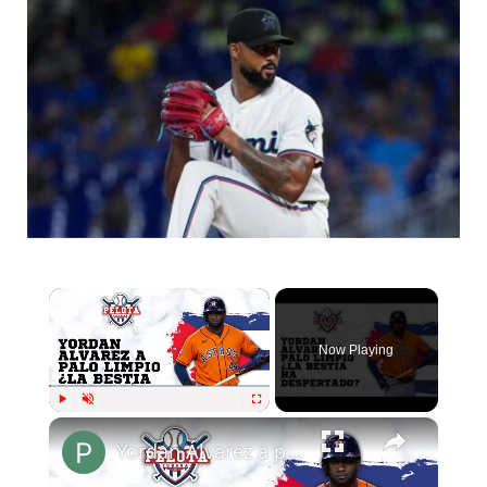
×
Now Playing
×
Play
Unmute
Fullscreen
Yordan Álvarez a palo limpio ¿Despertó la bestia?