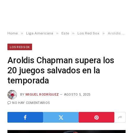
»
»
»
»
Home
Liga Americana
Este
Los Red Sox
Aroldis Chapman supera los 20 juegos salvados en la temporada
LOS RED SOX
Aroldis Chapman supera los
20 juegos salvados en la
temporada
BY
MIGUEL RODRÍGUEZ
AGOSTO 5, 2025
NO HAY COMENTARIOS