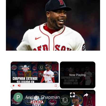
Now Playing
Play
Unmute
Fullscreen
Aroldis Chapman extiende su legado en Grandes Ligas