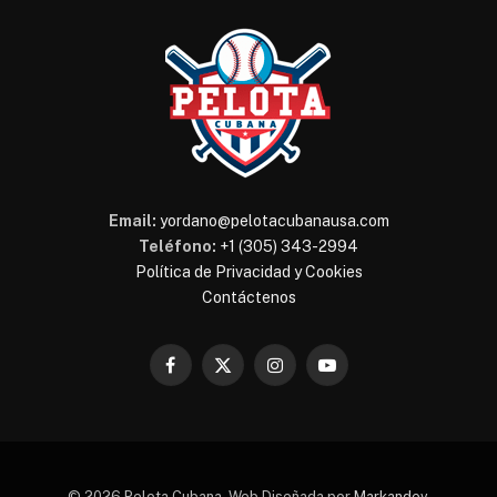
Email:
yordano@pelotacubanausa.com
Teléfono:
+1 (305) 343-2994
Política de Privacidad y Cookies
Contáctenos
Facebook
X
Instagram
YouTube
(Twitter)
© 2026 Pelota Cubana. Web Diseñada por
Markandev
.