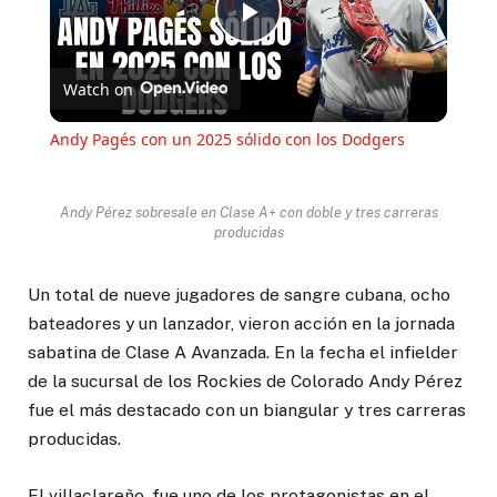
Play
Watch on
Video
Andy Pagés con un 2025 sólido con los Dodgers
Andy Pérez sobresale en Clase A+ con doble y tres carreras
producidas
Un total de nueve jugadores de sangre cubana, ocho
bateadores y un lanzador, vieron acción en la jornada
sabatina de Clase A Avanzada. En la fecha el infielder
de la sucursal de los Rockies de Colorado Andy Pérez
fue el más destacado con un biangular y tres carreras
producidas.
El villaclareño, fue uno de los protagonistas en el