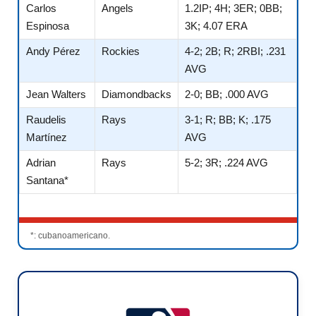
Carlos
Angels
1.2IP; 4H; 3ER; 0BB;
Espinosa
3K; 4.07 ERA
Andy Pérez
Rockies
4-2; 2B; R; 2RBI; .231
AVG
Jean Walters
Diamondbacks
2-0; BB; .000 AVG
Raudelis
Rays
3-1; R; BB; K; .175
Martínez
AVG
Adrian
Rays
5-2; 3R; .224 AVG
Santana*
*: cubanoamericano.