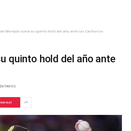
ián Morejón suma su quinto hold del año ante los Cachorros
 quinto hold del año ante
ENTARIOS
nterest