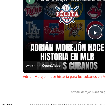
Pl
Vi
Watch on
Adrian Morejon hace historia para los cubanos en 
Adrián Morejón suma su q