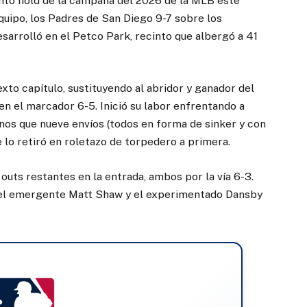
into hold de la campaña del 2026 de la MLB este
 equipo, los Padres de San Diego 9-7 sobre los
sarrolló en el Petco Park, recinto que albergó a 41
xto capítulo, sustituyendo al abridor y ganador del
 en el marcador 6-5. Inició su labor enfrentando a
enos que nueve envíos (todos en forma de sinker y con
 lo retiró en roletazo de torpedero a primera.
outs restantes en la entrada, ambos por la vía 6-3.
 el emergente Matt Shaw y el experimentado Dansby