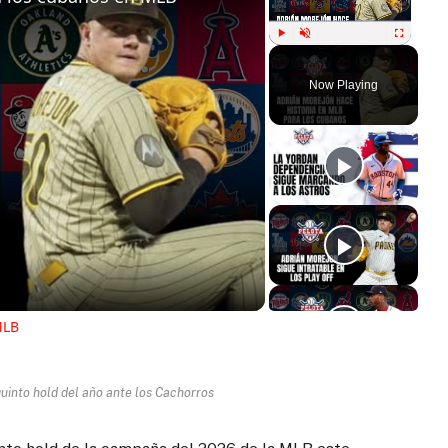
Play
Unmute
Fullscreen
Now Playing
ay
deo
MLB
uinto hold del año ante los Cachorros