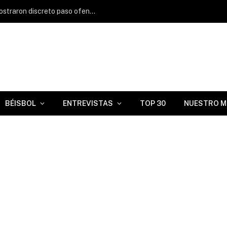
Yoelkis Guibert y Lázaro Armenteros mostraron discreto paso ofensivo en liga venezolana
BÉISBOL
ENTREVISTAS
TOP 30
NUESTRO M