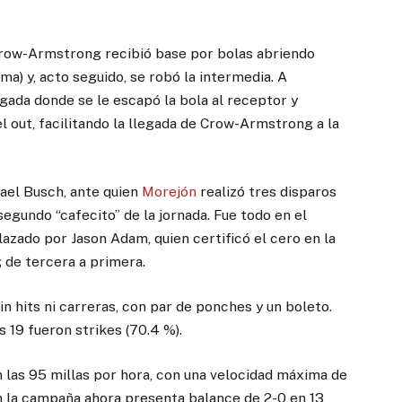
 Crow-Armstrong recibió base por bolas abriendo
ma) y, acto seguido, se robó la intermedia. A
gada donde se le escapó la bola al receptor y
el out, facilitando la llegada de Crow-Armstrong a la
hael Busch, ante quien
Morejón
realizó tres disparos
egundo “cafecito” de la jornada. Fue todo en el
azado por Jason Adam, quien certificó el cero en la
g de tercera a primera.
in hits ni carreras, con par de ponches y un boleto.
s 19 fueron strikes (70.4 %).
 las 95 millas por hora, con una velocidad máxima de
n la campaña ahora presenta balance de 2-0 en 13