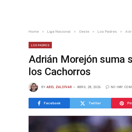
»
»
»
»
Home
Liga Nacional
Oeste
Los Padres
Adr
LOS PADRES
Adrián Morejón suma su
los Cachorros
BY
ABEL ZALDÍVAR
ABRIL 28, 2026
NO HAY COM
Facebook
Twitter
Pi