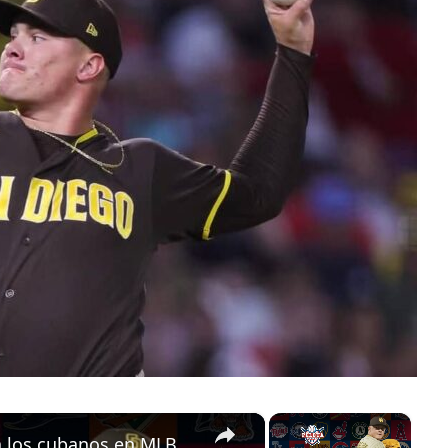
×
×
a los cubanos en MLB