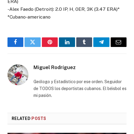
ERA)
-Alex Faedo (Detroit): 2.0 IP, H, 0ER, 3K (3.47 ERA)*
*Cubano-americano
Facebook
Twitter
Pinterest
LinkedIn
Tumblr
Telegram
Email
Miguel Rodríguez
Geólogo y Estadístico por ese orden. Seguidor
de TODOS los deportistas cubanos. El béisbol es
mi pasión.
RELATED
POSTS