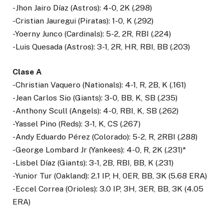
-Jhon Jairo Díaz (Astros): 4-0, 2K (.298)
-Cristian Jauregui (Piratas): 1-0, K (.292)
-Yoerny Junco (Cardinals): 5-2, 2R, RBI (.224)
-Luis Quesada (Astros): 3-1, 2R, HR, RBI, BB (.203)
Clase A
-Christian Vaquero (Nationals): 4-1, R, 2B, K (.161)
-Jean Carlos Sio (Giants): 3-0, BB, K, SB (.235)
-Anthony Scull (Angels): 4-0, RBI, K, SB (.262)
-Yassel Pino (Reds): 3-1, K, CS (.267)
-Andy Eduardo Pérez (Colorado): 5-2, R, 2RBI (.288)
-George Lombard Jr (Yankees): 4-0, R, 2K (.231)*
-Lisbel Díaz (Giants): 3-1, 2B, RBI, BB, K (.231)
-Yunior Tur (Oakland): 2.1 IP, H, 0ER, BB, 3K (5.68 ERA)
-Eccel Correa (Orioles): 3.0 IP, 3H, 3ER, BB, 3K (4.05
ERA)