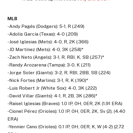
MLB
-Andy Pagés (Dodgers): 5-1, R (.249)
-Adolis García (Texas): 4-0 (.209)
-José Iglesias (Mets): 4-0, R, 2K (.366)
-JD Martínez (Mets): 4-0, 3K (.258)*
-Zach Neto (Angels): 3-1, R, RBI, K, SB (.257)*
-Randy Arozarena (Tampa): 3-0, K (.211)
-Jorge Soler (Giants): 3-2, R, RBI, 2BB, SB (.224)
-Nick Fortes (Marlins): 3-1, R, K (.190)*
-Luis Robert Jr (White Sox): 4-0, 3K (.222)
-David Villar (Giants): 4-1, R, 2B, 3K (.286)*
-Raisel Iglesias (Braves): 1.0 IP, 0H, 0ER, 2K (1.91 ERA)
-Cionel Pérez (Orioles): 1.0 IP, 0H, 0ER, 2K, Sv (2), (4.40
ERA)
-Yennier Cano (Orioles): 0.1 IP, 0H, 0ER, K, W (4-2) (2.72