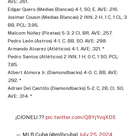
AVE: .261.
Edgar Quero (Medias Blancas) 4-1, SO, E, AVE: .216.
Josimar Cousin (Medias Blancas) 2 INN, 2 H, 1 C, 1 CL, 3
BB, PCL: 3.95.
Malcom Núñez (Piratas) 5-3, 2 CI, BR, AVE: .257.
Pedro León (Astros) 4-1, C, BB, SO, AVE: .298.
Armando Alvarez (Atléticos) 4-1, AVE: .321. *
Pedro Santos (Atléticos) 2 INN, 1 H, 0 C, 1 SO, PCL:
7.85.
Albert Almora Jr. (Diamondbacks) 4-0, C, BB, AVE:
.292. *
Adrian Del Castillo (Diamondbacks) 5-2, C, 2B, CI, SO,
AVE: .314. *
¡CIONEL! ??
pic.twitter.com/Q8YjYvqXDE
— MLB Cuba (@mlbcuba)
July 25, 2024