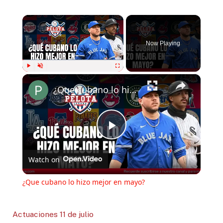
×
Now Playing
×
Play
Unmute
Fullscreen
¿Que cubano lo hizo mejor en mayo?
Play
Watch on
Video
¿Que cubano lo hizo mejor en mayo?
Actuaciones 11 de julio