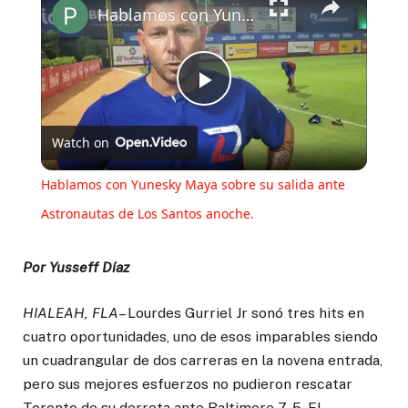
Hablamos con Yunesky Maya sobre su salida ante Astronautas de Los Santos anoche.
Play
Watch on
Video
Hablamos con Yunesky Maya sobre su salida ante
Astronautas de Los Santos anoche.
Por Yusseff Díaz
HIALEAH, FLA
– Lourdes Gurriel Jr sonó tres hits en
cuatro oportunidades, uno de esos imparables siendo
un cuadrangular de dos carreras en la novena entrada,
pero sus mejores esfuerzos no pudieron rescatar
Toronto de su derrota ante Baltimore 7-5. El