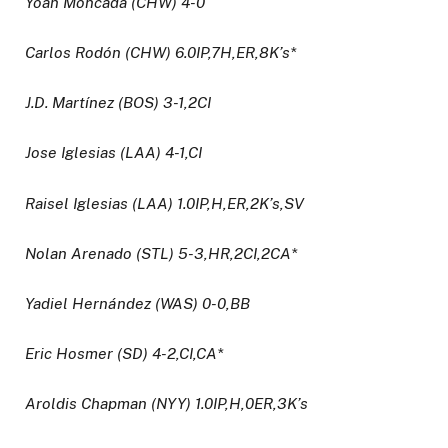
Yoan Moncada (CHW) 4-0
Carlos Rodón (CHW) 6.0IP,7H,ER,8K’s*
J.D. Martínez (BOS) 3-1,2CI
Jose Iglesias (LAA) 4-1,CI
Raisel Iglesias (LAA) 1.0IP,H,ER,2K’s,SV
Nolan Arenado (STL) 5-3,HR,2CI,2CA*
Yadiel Hernández (WAS) 0-0,BB
Eric Hosmer (SD) 4-2,CI,CA*
Aroldis Chapman (NYY) 1.0IP,H,0ER,3K’s