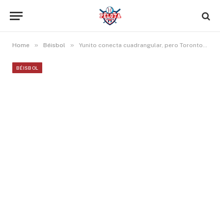
»
»
Home
Béisbol
Yunito conecta cuadrangular, pero Toronto cae ante Baltimore
BÉISBOL