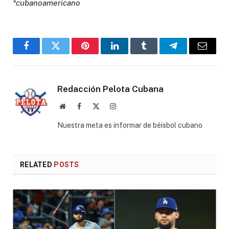
*cubanoamericano
Facebook
Twitter
Pinterest
LinkedIn
Tumblr
Telegram
Email
Redacción Pelota Cubana
Website
Facebook
X
Instagram
(Twitter)
Nuestra meta es informar de béisbol cubano
RELATED
POSTS