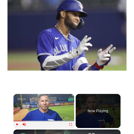
×
Now Playing
×
Play
Unmute
Fullscreen