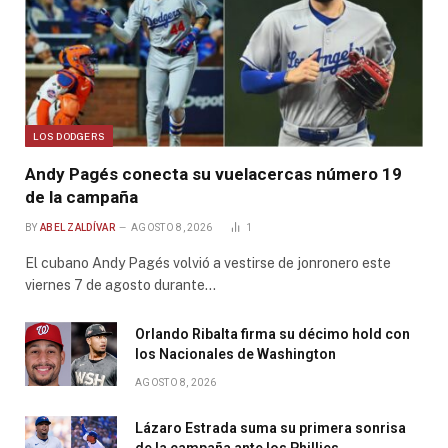
LOS DODGERS
Andy Pagés conecta su vuelacercas número 19
de la campaña
BY
ABEL ZALDÍVAR
AGOSTO 8, 2026
1
El cubano Andy Pagés volvió a vestirse de jonronero este
viernes 7 de agosto durante…
Orlando Ribalta firma su décimo hold con
los Nacionales de Washington
AGOSTO 8, 2026
Lázaro Estrada suma su primera sonrisa
de la campaña ante los Phillies