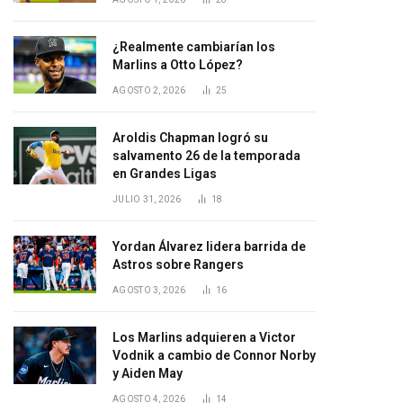
¿Realmente cambiarían los
Marlins a Otto López?
AGOSTO 2, 2026
25
Aroldis Chapman logró su
salvamento 26 de la temporada
en Grandes Ligas
JULIO 31, 2026
18
Yordan Álvarez lidera barrida de
Astros sobre Rangers
AGOSTO 3, 2026
16
Los Marlins adquieren a Victor
Vodnik a cambio de Connor Norby
y Aiden May
AGOSTO 4, 2026
14