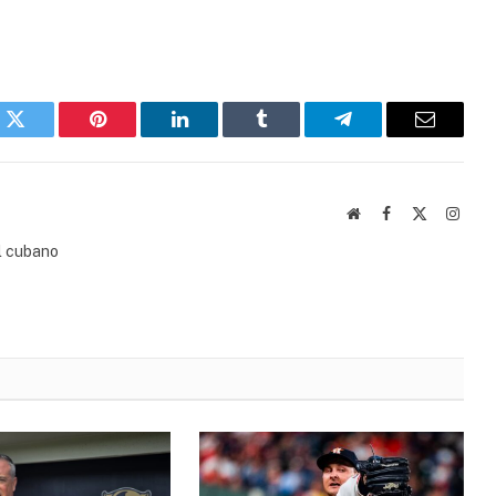
k
Twitter
Pinterest
LinkedIn
Tumblr
Telegram
Email
Website
Facebook
X
Insta
(Twitter)
l cubano