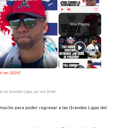
Play
Unmute
Fullscreen
Now Playing
ay
deo
el en 2024?
gar en Grandes Ligas, por eso firmé"
mucho para poder regresar a las Grandes Ligas del