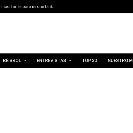
Juan Álvarez: “Ganar con FIU sería más importante para mí que la Serie Mundial de 2003”
BÉISBOL
ENTREVISTAS
TOP 30
NUESTRO M