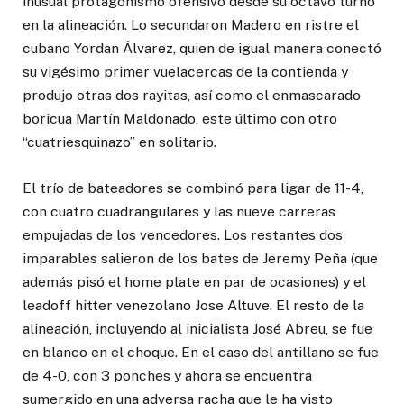
inusual protagonismo ofensivo desde su octavo turno
en la alineación. Lo secundaron Madero en ristre el
cubano Yordan Álvarez, quien de igual manera conectó
su vigésimo primer vuelacercas de la contienda y
produjo otras dos rayitas, así como el enmascarado
boricua Martín Maldonado, este último con otro
“cuatriesquinazo” en solitario.
El trío de bateadores se combinó para ligar de 11-4,
con cuatro cuadrangulares y las nueve carreras
empujadas de los vencedores. Los restantes dos
imparables salieron de los bates de Jeremy Peña (que
además pisó el home plate en par de ocasiones) y el
leadoff hitter venezolano Jose Altuve. El resto de la
alineación, incluyendo al inicialista José Abreu, se fue
en blanco en el choque. En el caso del antillano se fue
de 4-0, con 3 ponches y ahora se encuentra
sumergido en una adversa racha que le ha visto