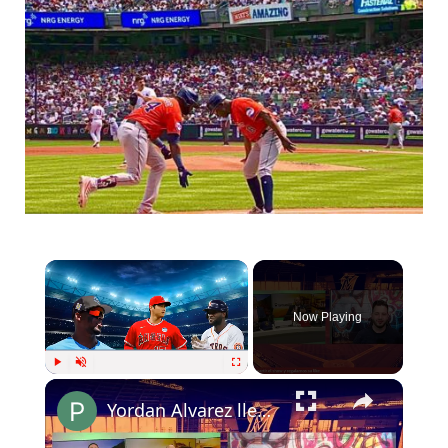
Now Playing
Play
Unmute
Fullscreen
Yordan Alvarez llega a 21 Jonrones y está para jugador del mes