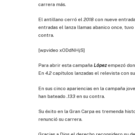
carrera más.
El antillano cerró el
2018
con nueve entradas
entradas el lanza llamas abanico once, tuv
contra.
[wpvideo xODdNHjS]
Para abrir esta campaña
López
empezó donde
En
4.2
capítulos lanzadas el relevista con s
En sus cinco apariencias en la campaña jov
han bateado
.133
en su contra.
Su éxito en la Gran Carpa es tremenda his
renunció su carrera.
Gracias a Dios el derecho reconsidero su de