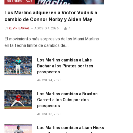
GRANDES LIGAS
Los Marlins adquieren a Victor Vodnik a
cambio de Connor Norby y Aiden May
BY
KEVIN BARRAL
AGOSTO 4, 2026
7
El movimiento más sorpresivo de los Miami Marlins
en la fecha límite de cambios de…
Los Marlins cambian a Lake
Bachar a los Pirates por tres
prospectos
AGOSTO 4, 2026
Los Marlins cambian a Braxton
Garrett a los Cubs por dos
prospectos
AGOSTO 3, 2026
Los Marlins cambian a Liam Hicks