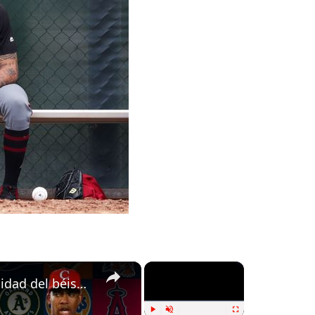
×
×
Luis Miguel Navas y la realidad del béisbol cubano