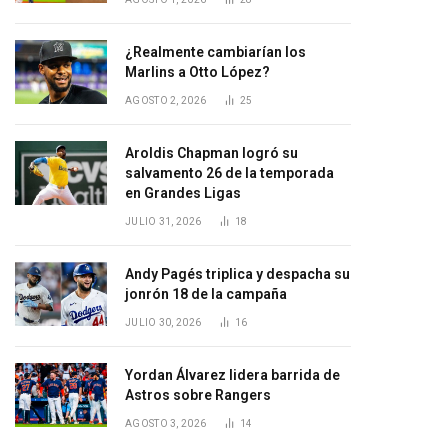
¿Realmente cambiarían los
Marlins a Otto López?
AGOSTO 2, 2026
25
Aroldis Chapman logró su
salvamento 26 de la temporada
en Grandes Ligas
JULIO 31, 2026
18
Andy Pagés triplica y despacha su
jonrón 18 de la campaña
JULIO 30, 2026
16
Yordan Álvarez lidera barrida de
Astros sobre Rangers
AGOSTO 3, 2026
14