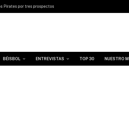
s Pirates por tres prospectos
BÉISBOL
ENTREVISTAS
TOP 30
NUESTRO M