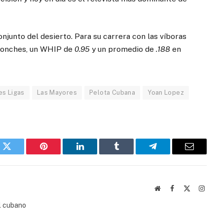
junto del desierto. Para su carrera con las víboras
 ponches, un WHIP de
0.95
y un promedio de
.188
en
es Ligas
Las Mayores
Pelota Cubana
Yoan Lopez
k
Twitter
Pinterest
LinkedIn
Tumblr
Telegram
Email
Website
Facebook
X
Insta
(Twitter)
l cubano