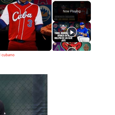
Play
Unmute
Fullscreen
Now Playing
ay
deo
ol cubano