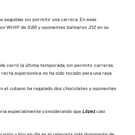
 seguidas sin permitir una carrera. En esas
o un WHIP de
0.86
y oponentes batearon
.212
en su
 cerró la última temporada, sin permitir carreras.
u recta supersonica no ha sido tocado para una raya.
en el cubano ha regalado dos chocolates y oponentes
toria especialmente considerando que
López
casi
cisión y hoy en día es el relevista más dominante de