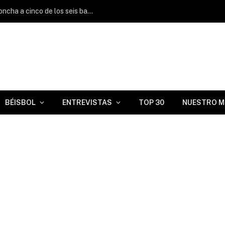
Franco Alemán no permite carreras y poncha a cinco de los seis bateadores enfrentados
BÉISBOL
ENTREVISTAS
TOP 30
NUESTRO M