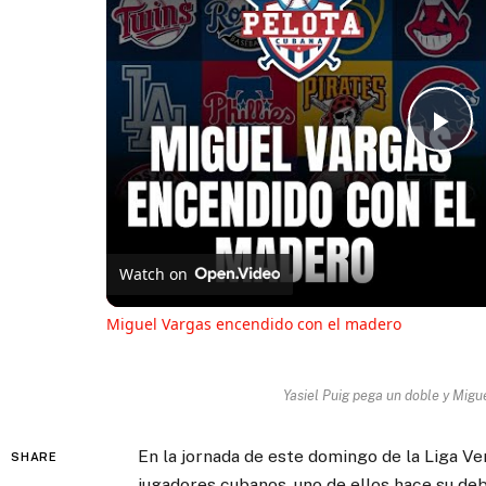
Pl
Vi
Watch on
Miguel Vargas encendido con el madero
Yasiel Puig pega un doble y Mig
En la jornada de este domingo de la Liga V
SHARE
jugadores cubanos, uno de ellos hace su deb