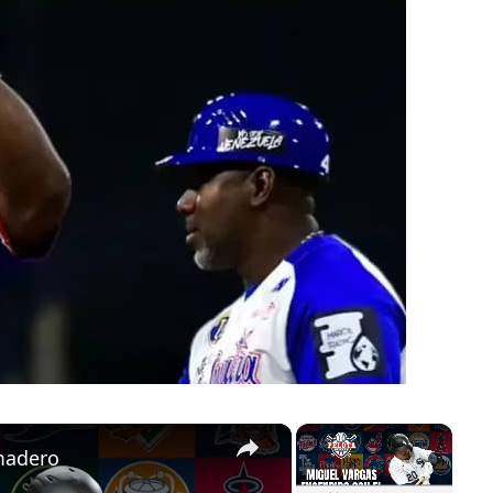
×
×
madero