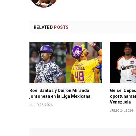
RELATED
POSTS
Roel Santos y Dairon Miranda
Geisel Ceped
jonronean en la Liga Mexicana
oportunament
Venezuela
JULIO 25, 2026
JULIO 24, 2026