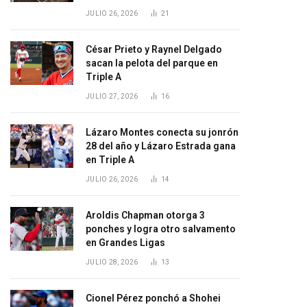
JULIO 26, 2026
21
César Prieto y Raynel Delgado
sacan la pelota del parque en
Triple A
JULIO 27, 2026
16
Lázaro Montes conecta su jonrón
28 del año y Lázaro Estrada gana
en Triple A
JULIO 26, 2026
14
Aroldis Chapman otorga 3
ponches y logra otro salvamento
en Grandes Ligas
JULIO 28, 2026
13
Cionel Pérez ponchó a Shohei