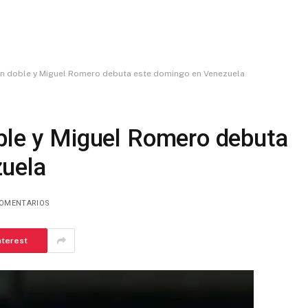
 un doble y Miguel Romero debuta este domingo en Venezuela
oble y Miguel Romero debuta
uela
COMENTARIOS
nterest