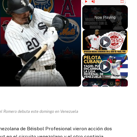
Play
Unmute
Fullscreen
Now Playing
ay
deo
uel Romero debuta este domingo en Venezuela
enezolana de Béisbol Profesional vieron acción dos
ut en el circuito venezolano y el otro continúa