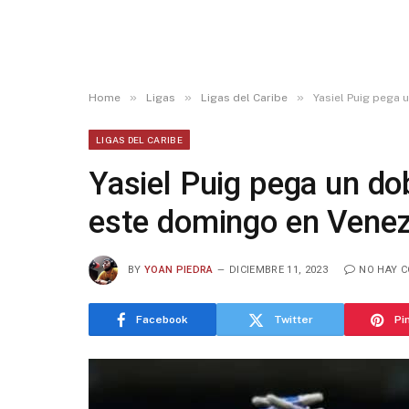
»
»
»
Home
Ligas
Ligas del Caribe
Yasiel Puig pega
LIGAS DEL CARIBE
Yasiel Puig pega un d
este domingo en Venez
BY
YOAN PIEDRA
DICIEMBRE 11, 2023
NO HAY 
Facebook
Twitter
Pi