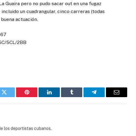
La Guaira pero no pudo sacar out en una fugaz
incluido un cuadrangular, cinco carreras (todas
a buena actuación.
467
/5C/5CL/2BB
k
Twitter
Pinterest
LinkedIn
Tumblr
Telegram
Email
e los deportistas cubanos.