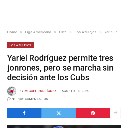
»
»
»
»
Home
Liga Americana
Este
Los Azulejos
Yariel Rodríguez permite tres jonrones, pero se marcha sin decisión ante los Cubs
LOS AZULEJOS
Yariel Rodríguez permite tres
jonrones, pero se marcha sin
decisión ante los Cubs
BY
MIGUEL RODRÍGUEZ
AGOSTO 16, 2024
NO HAY COMENTARIOS