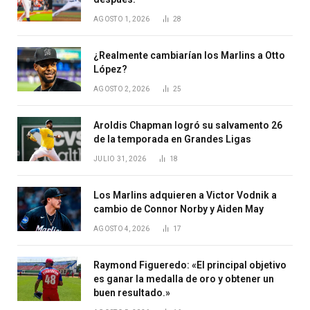
AGOSTO 1, 2026
28
¿Realmente cambiarían los Marlins a Otto
López?
AGOSTO 2, 2026
25
Aroldis Chapman logró su salvamento 26
de la temporada en Grandes Ligas
JULIO 31, 2026
18
Los Marlins adquieren a Victor Vodnik a
cambio de Connor Norby y Aiden May
AGOSTO 4, 2026
17
Raymond Figueredo: «El principal objetivo
es ganar la medalla de oro y obtener un
buen resultado.»