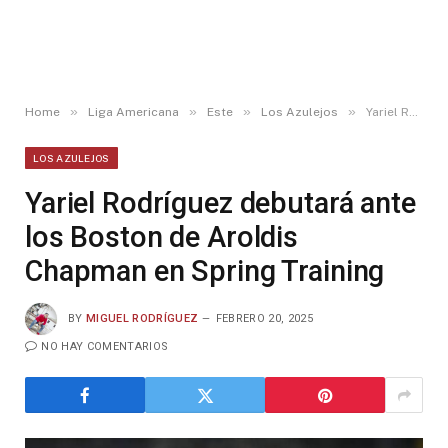
»
»
»
»
Home
Liga Americana
Este
Los Azulejos
Yariel Rodríguez debutará ante los Boston de Aroldis Chapman en Spring Training
LOS AZULEJOS
Yariel Rodríguez debutará ante
los Boston de Aroldis
Chapman en Spring Training
BY
MIGUEL RODRÍGUEZ
FEBRERO 20, 2025
NO HAY COMENTARIOS