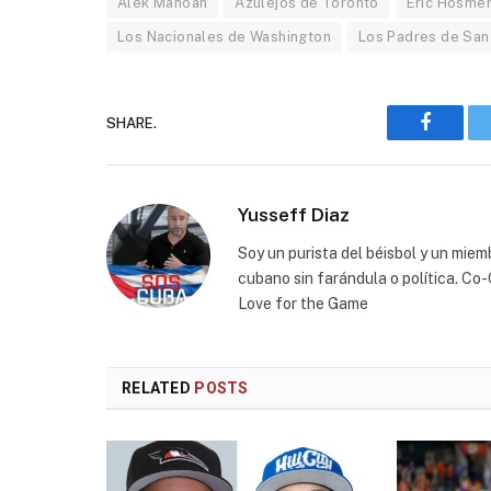
Alek Manoah
Azulejos de Toronto
Eric Hosme
Los Nacionales de Washington
Los Padres de San
SHARE.
Faceboo
Yusseff Diaz
Soy un purista del béisbol y un miem
cubano sin farándula o política. C
Love for the Game
RELATED
POSTS