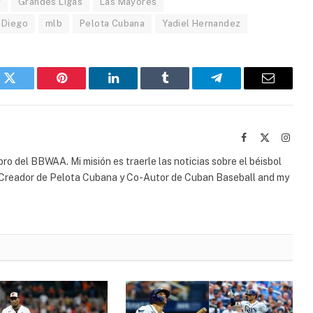
r
Grandes Ligas
Las Mayores
 Diego
mlb
Pelota Cubana
Yadiel Hernandez
k
Twitter
Pinterest
LinkedIn
Tumblr
Telegram
Email
Facebook
X
Insta
(Twitter)
bro del BBWAA. Mi misión es traerle las noticias sobre el béisbol
o-Creador de Pelota Cubana y Co-Autor de Cuban Baseball and my