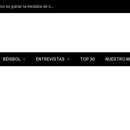
Raymond Figueredo: «El principal objetivo es ganar la medalla de oro y obtener un buen resultado.»
BÉISBOL
ENTREVISTAS
TOP 30
NUESTRO M