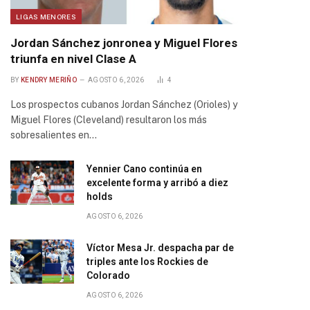
LIGAS MENORES
Jordan Sánchez jonronea y Miguel Flores
triunfa en nivel Clase A
BY
KENDRY MERIÑO
AGOSTO 6, 2026
4
Los prospectos cubanos Jordan Sánchez (Orioles) y
Miguel Flores (Cleveland) resultaron los más
sobresalientes en…
Yennier Cano continúa en
excelente forma y arribó a diez
holds
AGOSTO 6, 2026
Víctor Mesa Jr. despacha par de
triples ante los Rockies de
Colorado
AGOSTO 6, 2026