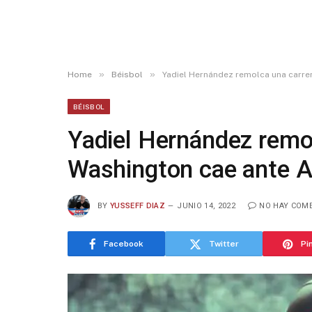
»
»
Home
Béisbol
Yadiel Hernández remolca una carrer
BÉISBOL
Yadiel Hernández remol
Washington cae ante A
BY
YUSSEFF DIAZ
JUNIO 14, 2022
NO HAY COM
Facebook
Twitter
Pi