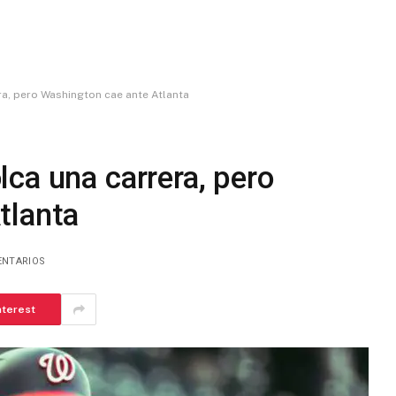
a, pero Washington cae ante Atlanta
ca una carrera, pero
tlanta
ENTARIOS
nterest