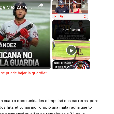
×
×
Yadiel Hernández: "En la Liga Mexicana no se puede bajar la guardia"
Play
Unmute
Fullscreen
Now Playing
ay
deo
 se puede bajar la guardia"
n cuatro oportunidades e impulsó dos carreras, pero
dos hits el yumurino rompió una mala racha que lo
gos y aumentó su cifra de remolques a 24 en la