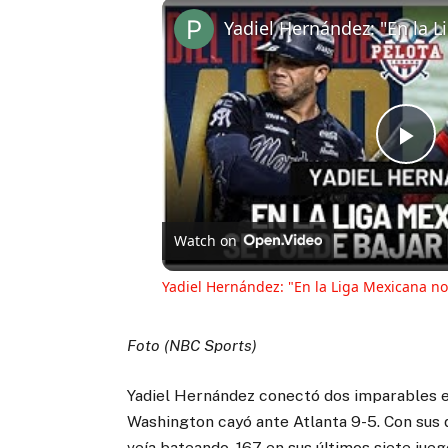
Pl
Vi
Watch on
Yadiel Hernández: "En la Liga Mexicana no
Foto (NBC Sports)
Yadiel Hernández conectó dos imparables e
Washington cayó ante Atlanta 9-5. Con sus 
veía bateando .167 en sus últimos siete jue