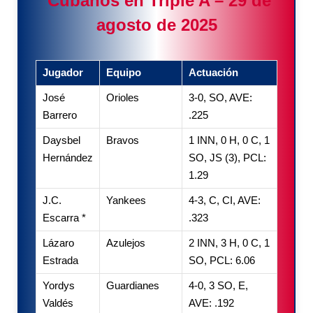
Cubanos en Triple A – 29 de
agosto de 2025
Jugador
Equipo
Actuación
José
Orioles
3-0, SO, AVE:
Barrero
.225
Daysbel
Bravos
1 INN, 0 H, 0 C, 1
Hernández
SO, JS (3), PCL:
1.29
J.C.
Yankees
4-3, C, CI, AVE:
Escarra *
.323
Lázaro
Azulejos
2 INN, 3 H, 0 C, 1
Estrada
SO, PCL: 6.06
Yordys
Guardianes
4-0, 3 SO, E,
Valdés
AVE: .192