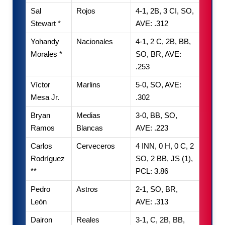
Sal
Rojos
4-1, 2B, 3 CI, SO,
Stewart *
AVE: .312
Yohandy
Nacionales
4-1, 2 C, 2B, BB,
Morales *
SO, BR, AVE:
.253
Víctor
Marlins
5-0, SO, AVE:
Mesa Jr.
.302
Bryan
Medias
3-0, BB, SO,
Ramos
Blancas
AVE: .223
Carlos
Cerveceros
4 INN, 0 H, 0 C, 2
Rodríguez
SO, 2 BB, JS (1),
**
PCL: 3.86
Pedro
Astros
2-1, SO, BR,
León
AVE: .313
Dairon
Reales
3-1, C, 2B, BB,