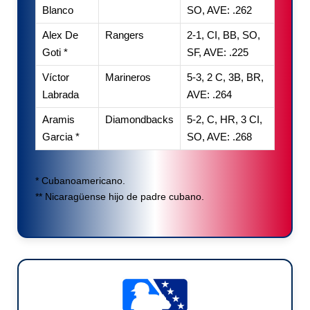
Blanco
SO, AVE: .262
Alex De
Rangers
2-1, CI, BB, SO,
Goti *
SF, AVE: .225
Víctor
Marineros
5-3, 2 C, 3B, BR,
Labrada
AVE: .264
Aramis
Diamondbacks
5-2, C, HR, 3 CI,
Garcia *
SO, AVE: .268
* Cubanoamericano.
** Nicaragüense hijo de padre cubano.