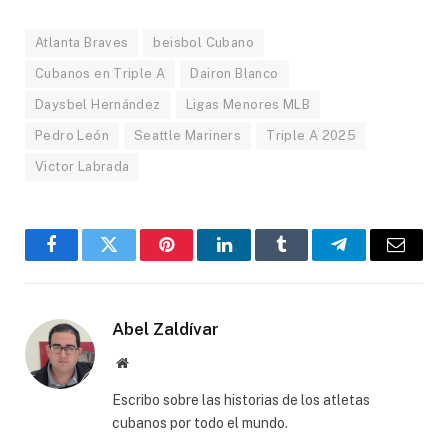
Atlanta Braves
beisbol Cubano
Cubanos en Triple A
Dairon Blanco
Daysbel Hernández
Ligas Menores MLB
Pedro León
Seattle Mariners
Triple A 2025
Victor Labrada
Facebook
Twitter
Pinterest
LinkedIn
Tumblr
Telegram
Email
Abel Zaldívar
Website
Escribo sobre las historias de los atletas
cubanos por todo el mundo.