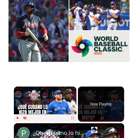
×
Now Playing
×
Play
Unmute
Fullscreen
¿Que cubano lo hizo mejor en mayo?