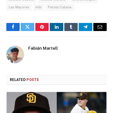
Las Mayores
mlb
Pelota Cubana
Facebook
Twitter
Pinterest
LinkedIn
Tumblr
Telegram
Email
Fabián Martell
RELATED
POSTS