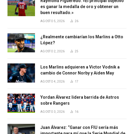
Raymond Figueredo: «El principal objetivo
es ganar la medalla de oro y obtener un
buen resultado.»
AGOSTO 5, 2026
26
¿Realmente cambiarían los Marlins a Otto
López?
AGOSTO 2, 2026
25
Los Marlins adquieren a Victor Vodnik a
cambio de Connor Norby y Aiden May
AGOSTO 4, 2026
17
Yordan Álvarez lidera barrida de Astros
sobre Rangers
AGOSTO 3, 2026
16
Juan Álvarez: “Ganar con FIU sería más
importante para mí que la Serie Mundial de