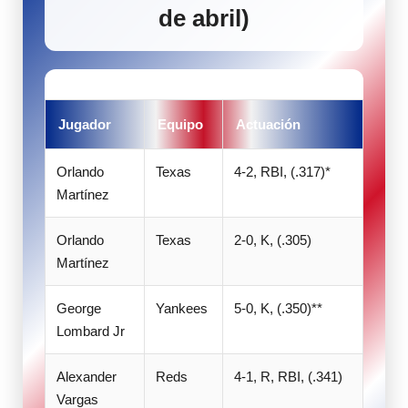
de abril)
Jugador
Equipo
Actuación
Orlando
Texas
4-2, RBI, (.317)*
Martínez
Orlando
Texas
2-0, K, (.305)
Martínez
George
Yankees
5-0, K, (.350)**
Lombard Jr
Alexander
Reds
4-1, R, RBI, (.341)
Vargas