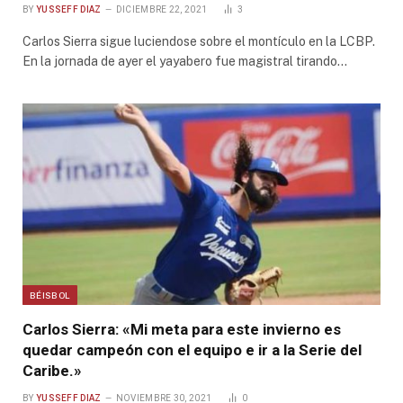
BY
YUSSEFF DIAZ
DICIEMBRE 22, 2021
3
Carlos Sierra sigue luciendose sobre el montículo en la LCBP.
En la jornada de ayer el yayabero fue magistral tirando…
BÉISBOL
Carlos Sierra: «Mi meta para este invierno es
quedar campeón con el equipo e ir a la Serie del
Caribe.»
BY
YUSSEFF DIAZ
NOVIEMBRE 30, 2021
0