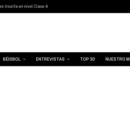
s triunfa en nivel Clase A
BÉISBOL
ENTREVISTAS
TOP 30
NUESTRO M