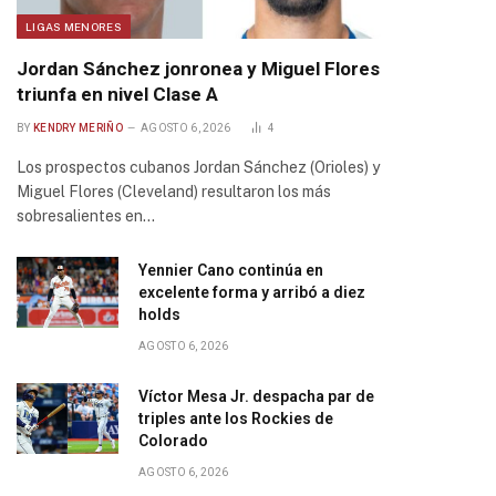
LIGAS MENORES
Jordan Sánchez jonronea y Miguel Flores
triunfa en nivel Clase A
BY
KENDRY MERIÑO
AGOSTO 6, 2026
4
Los prospectos cubanos Jordan Sánchez (Orioles) y
Miguel Flores (Cleveland) resultaron los más
sobresalientes en…
Yennier Cano continúa en
excelente forma y arribó a diez
holds
AGOSTO 6, 2026
Víctor Mesa Jr. despacha par de
triples ante los Rockies de
Colorado
AGOSTO 6, 2026