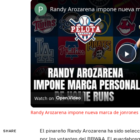
Randy Arozarena impone nueva m
Pl
Vi
Watch on
Randy Arozarena impone nueva marca de jonrones
El pinareño Randy Arozarena ha sido selec
SHARE
por los votantes del BBWAA. El guardabosq