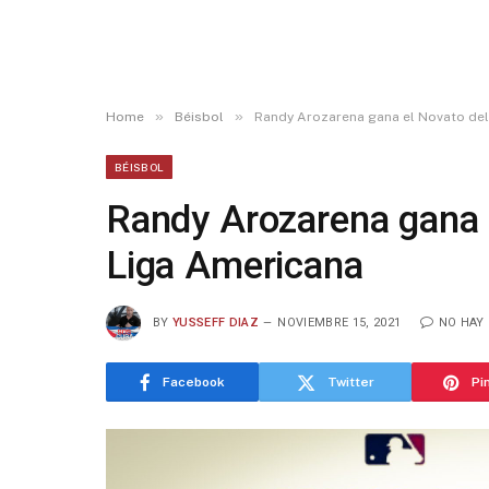
»
»
Home
Béisbol
Randy Arozarena gana el Novato del
BÉISBOL
Randy Arozarena gana 
Liga Americana
BY
YUSSEFF DIAZ
NOVIEMBRE 15, 2021
NO HAY
Facebook
Twitter
Pi