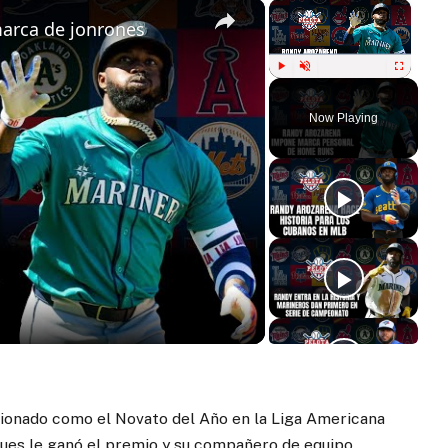
×
×
arca de jonrones
Play
Unmute
Fullscreen
Now Playing
ay
deo
cionado como el Novato del Año en la Liga Americana
ues le ganó el premio y su compañero de equipo