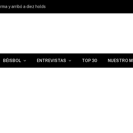
ma y arribó a diez holds
BÉISBOL
ENTREVISTAS
TOP 30
NUESTRO M