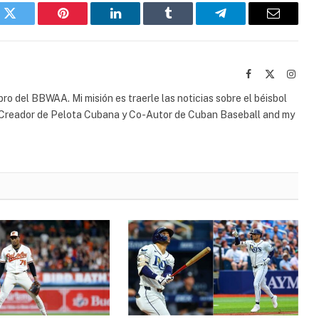
k
Twitter
Pinterest
LinkedIn
Tumblr
Telegram
Email
Facebook
X
Insta
(Twitter)
bro del BBWAA. Mi misión es traerle las noticias sobre el béisbol
o-Creador de Pelota Cubana y Co-Autor de Cuban Baseball and my