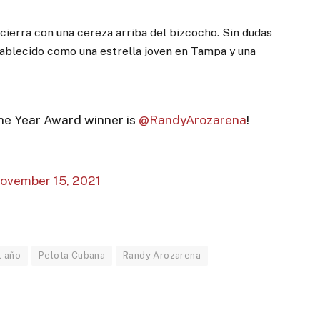
cierra con una cereza arriba del bizcocho. Sin dudas
tablecido como una estrella joven en Tampa y una
the Year Award winner is
@RandyArozarena
!
ovember 15, 2021
l año
Pelota Cubana
Randy Arozarena