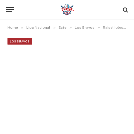
»
»
»
»
Home
Liga Nacional
Este
Los Bravos
Raisel Iglesias convocado por primera vez al All Star Game de la MLB
LOS BRAVOS