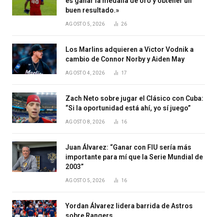
es ganar la medalla de oro y obtener un
buen resultado.»
AGOSTO 5, 2026
26
Los Marlins adquieren a Victor Vodnik a
cambio de Connor Norby y Aiden May
AGOSTO 4, 2026
17
Zach Neto sobre jugar el Clásico con Cuba:
“Si la oportunidad está ahí, yo sí juego”
AGOSTO 8, 2026
16
Juan Álvarez: “Ganar con FIU sería más
importante para mí que la Serie Mundial de
2003”
AGOSTO 5, 2026
16
Yordan Álvarez lidera barrida de Astros
sobre Rangers