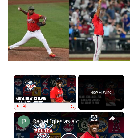
×
Now Playing
×
Play
Unmute
Fullscreen
Raisel Iglesias alcanza los 250 salvamentos