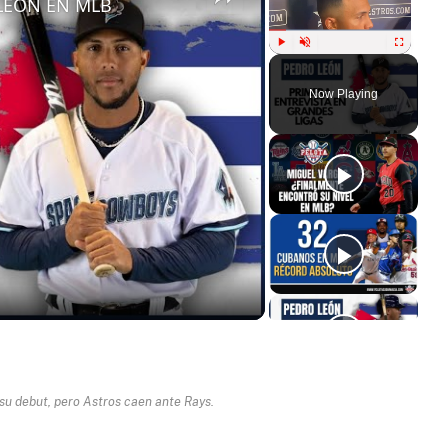
LEÓN EN MLB
Play
Unmute
Fullscreen
Now Playing
ay
deo
su debut, pero Astros caen ante Rays.