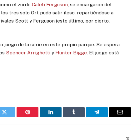
 como el zurdo
Caleb Ferguson
, se encargaron del
los tres solo Ort pudo salir ileso, repartiéndose a
rivales Scott y Ferguson (este último, por cierto,
o juego de la serie en este propio parque. Se espera
tos
Spencer Arrighetti
y
Hunter Bigge
. El juego está
k
Twitter
Pinterest
LinkedIn
Tumblr
Telegram
Email
X