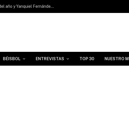
Ernesto Martínez Jr. pega su jonrón 16 del año y Yanquiel Fernández remolca dos en Triple A
BÉISBOL
ENTREVISTAS
TOP 30
NUESTRO M