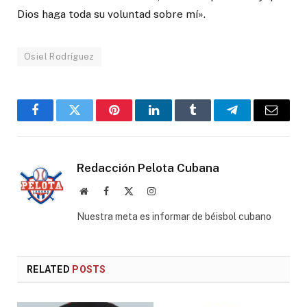
Dios haga toda su voluntad sobre mí».
Osiel Rodríguez
Facebook
Twitter
Pinterest
LinkedIn
Tumblr
Telegram
Email
Redacción Pelota Cubana
Website
Facebook
X
Instagram
(Twitter)
Nuestra meta es informar de béisbol cubano
RELATED
POSTS