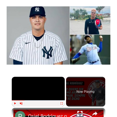
Now Playing
Play
Unmute
Fullscreen
Osiel Rodríguez quiere ser como Aroldis Chapman | Pelota Cubana USA