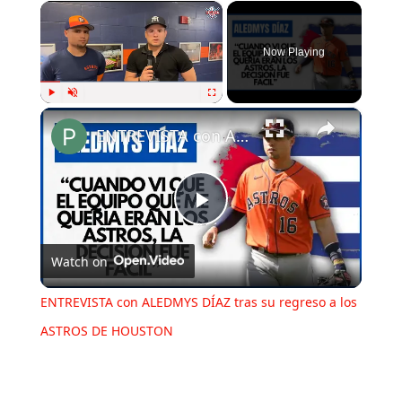
×
Now Playing
×
Play
Unmute
Fullscreen
ENTREVISTA con ALEDMYS DÍAZ tras su regreso a los ASTROS DE HOUSTON
Play
Watch on
Video
ENTREVISTA con ALEDMYS DÍAZ tras su regreso a los
ASTROS DE HOUSTON