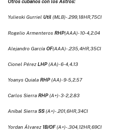
Otros cubanos con los Astros:
Yulieski Gurriel
Util
(MLB)- .299,18HR,75CI
Rogelio Armenteros
RHP
(AAA)- 10-4,2.04
Alejandro García
OF
(AAA)- .235,4HR,35CI
Cionel Pérez
LHP
(AA)- 6-4,4.13
Yoanys Quiala
RHP
(AA)- 9-5,2.57
Carlos Sierra
RHP
(A+)- 3-2,2.83
Aníbal Sierra
SS
(A+)- .201,6HR,34CI
Yordan Álvarez
1B/OF
(A+)- .304,12HR,69CI